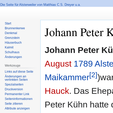
Die Seite für Alsterweiler von Matthias C.S. Dreyer u.a.
Start
Johann Peter 
Brunnenkerwe
Denkmal
Grenzstein
Häuserbuch
Zur
Zur
Johann Peter K
Kalmit
Navigation
Suche
Schulhaus
springen
springen
Änderungen
August
1789
Alste
Werkzeuge
Links auf diese Seite
[2]
Maikammer
)war
Änderungen an
verlinkten Seiten
Spezialseiten
Hauck
. Das Ehepa
Druckversion
Permanenter Link
Seiten­informationen
Peter Kühn hatte
Seite zitieren
Attribute anzeigen