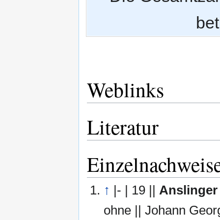
bet
Weblinks
Literatur
Einzelnachweis
↑
|- | 19 ||
Anslinger
ohne || Johann Georg 