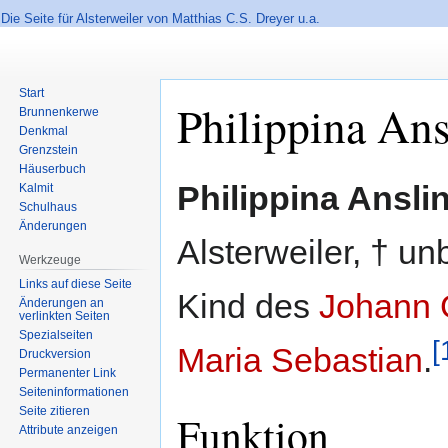
Die Seite für Alsterweiler von Matthias C.S. Dreyer u.a.
Start
Philippina Ans
Brunnenkerwe
Denkmal
Grenzstein
Häuserbuch
Zur
Zur
Philippina Ansli
Kalmit
Navigation
Suche
Schulhaus
springen
springen
Änderungen
Alsterweiler, † u
Werkzeuge
Links auf diese Seite
Kind des
Johann 
Änderungen an
verlinkten Seiten
Spezialseiten
[
Maria Sebastian
.
Druckversion
Permanenter Link
Seiten­informationen
Seite zitieren
Funktion
Attribute anzeigen