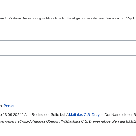
ahre 1572 diese Bezeichnung wohl noch nicht offiziell geführt worden war. Siehe dazu LA Sp U
an:
Person
te 13.09.2024". Alle Rechte der Seite bei ©
Matthias C.S. Dreyer
. Der Name dieser Se
sterweiler.net/wiki/Johannes Obendruff ©Matthias C.S. Dreyer /abgerufen am 8.08.