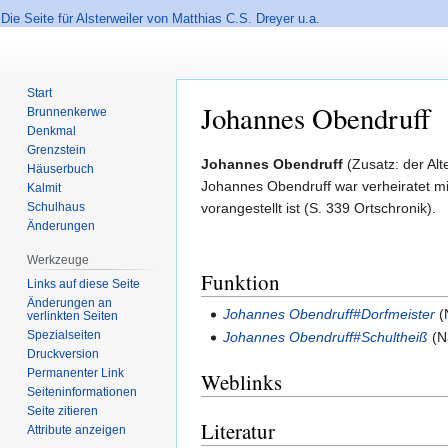
Die Seite für Alsterweiler von Matthias C.S. Dreyer u.a.
Start
Johannes Obendruff
Brunnenkerwe
Denkmal
Grenzstein
Zur
Zur
Johannes Obendruff
(Zusatz: der Alt
Häuserbuch
Navigation
Suche
Johannes Obendruff war verheiratet mi
Kalmit
springen
springen
Schulhaus
vorangestellt ist (S. 339 Ortschronik).
Änderungen
Werkzeuge
Funktion
Links auf diese Seite
Änderungen an
Johannes Obendruff#Dorfmeister
(
verlinkten Seiten
Spezialseiten
Johannes Obendruff#Schultheiß
(
N
Druckversion
Permanenter Link
Weblinks
Seiten­informationen
Seite zitieren
Literatur
Attribute anzeigen