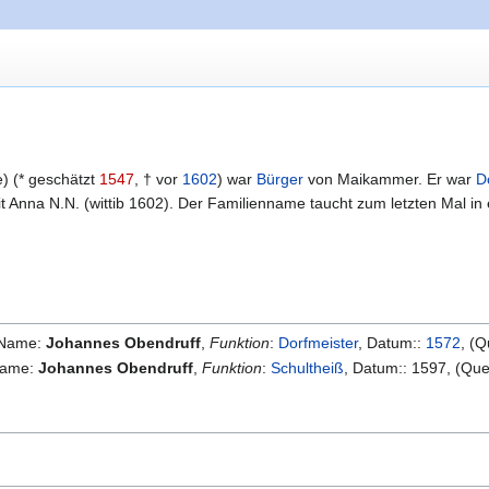
e) (* geschätzt
1547
, † vor
1602
) war
Bürger
von Maikammer. Er war
D
t Anna N.N. (wittib 1602). Der Familienname taucht zum letzten Mal i
Name
:
Johannes Obendruff
,
Funktion
:
Dorfmeister
,
Datum:
:
1572
,
(Q
ame
:
Johannes Obendruff
,
Funktion
:
Schultheiß
,
Datum:
:
1597
,
(Que