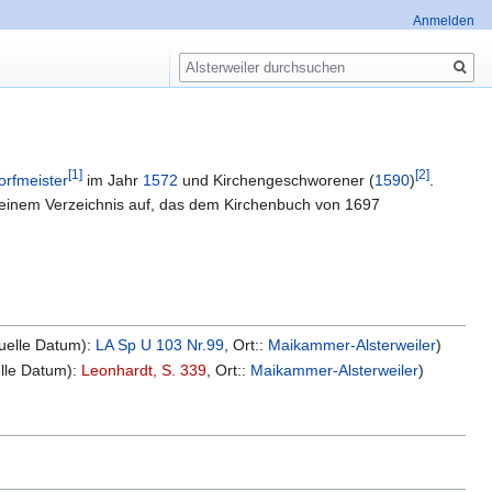
Anmelden
Suche
[1]
[2]
orfmeister
im Jahr
1572
und Kirchengeschworener (
1590
)
.
n einem Verzeichnis auf, das dem Kirchenbuch von 1697
uelle Datum)
:
LA Sp U 103 Nr.99
,
Ort:
:
Maikammer-Alsterweiler
)
lle Datum)
:
Leonhardt, S. 339
,
Ort:
:
Maikammer-Alsterweiler
)