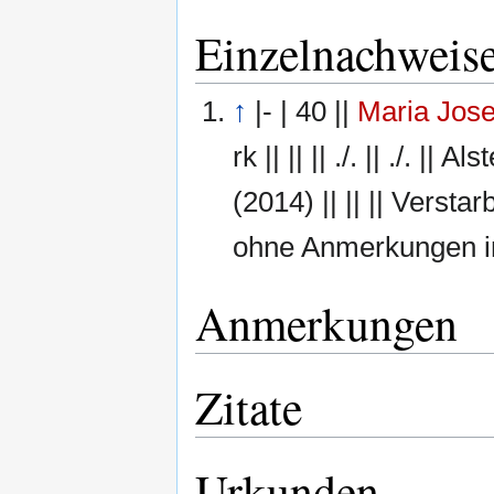
Einzelnachweis
↑
|- | 40 ||
Maria Jos
rk || || || ./. || ./. || 
(2014) || || || Vers
ohne Anmerkungen in
Anmerkungen
Zitate
Urkunden