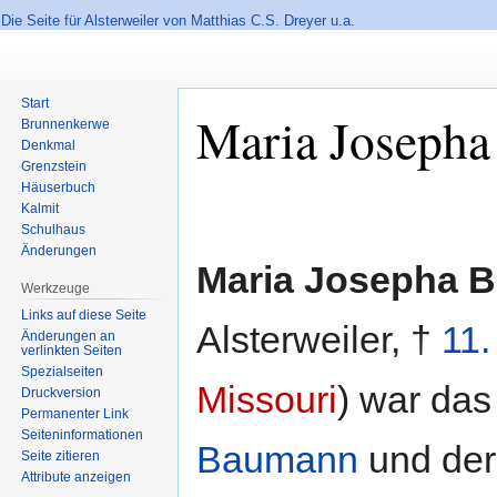
Die Seite für Alsterweiler von Matthias C.S. Dreyer u.a.
Start
Maria Joseph
Brunnenkerwe
Denkmal
Grenzstein
Häuserbuch
Zur
Zur
Kalmit
Navigation
Suche
Schulhaus
springen
springen
Änderungen
Maria Josepha 
Werkzeuge
Links auf diese Seite
Alsterweiler, †
11.
Änderungen an
verlinkten Seiten
Spezialseiten
Missouri
) war das
Druckversion
Permanenter Link
Seiten­informationen
Baumann
und de
Seite zitieren
Attribute anzeigen