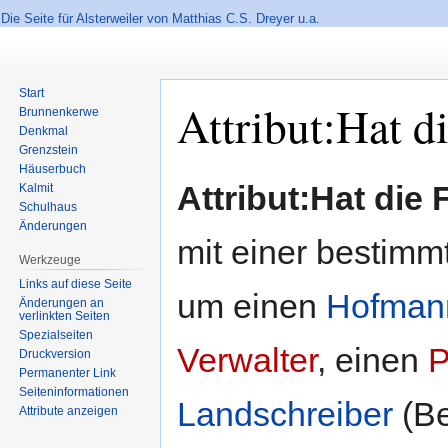
Die Seite für Alsterweiler von Matthias C.S. Dreyer u.a.
Start
Attribut:Hat d
Brunnenkerwe
Denkmal
Grenzstein
Häuserbuch
Zur
Zur
Attribut:Hat die
Kalmit
Navigation
Suche
Schulhaus
springen
springen
Änderungen
mit einer bestimm
Werkzeuge
Links auf diese Seite
um einen
Hofman
Änderungen an
verlinkten Seiten
Spezialseiten
Verwalter
, einen
P
Druckversion
Permanenter Link
Seiten­informationen
Landschreiber
(Be
Attribute anzeigen