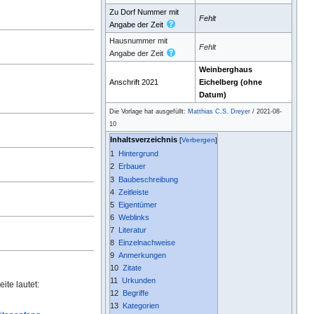
Zu Dorf Nummer mit
Fehlt
Angabe der Zeit
Hausnummer mit
Fehlt
Angabe der Zeit
Weinberghaus
Anschrift 2021
Eichelberg (ohne
Datum)
Die Vorlage hat ausgefüllt:
Matthias C.S. Dreyer
/ 2021-08-
10
Inhaltsverzeichnis
1
Hintergrund
2
Erbauer
3
Baubeschreibung
4
Zeitleiste
5
Eigentümer
6
Weblinks
7
Literatur
8
Einzelnachweise
9
Anmerkungen
10
Zitate
11
Urkunden
ite lautet:
12
Begriffe
13
Kategorien