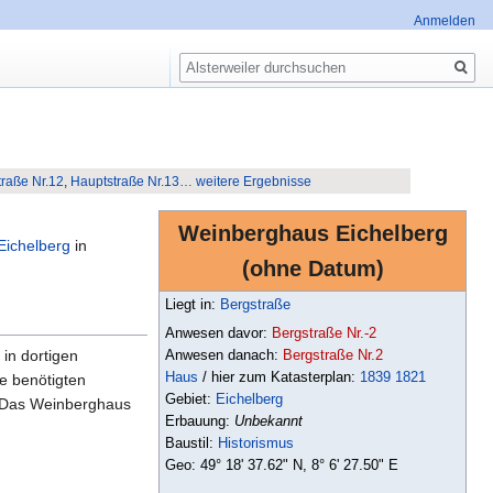
Anmelden
Suche
raße Nr.12
,
Hauptstraße Nr.13
… weitere Ergebnisse
Weinberghaus Eichelberg
Eichelberg
in
(ohne Datum)
Liegt in:
Bergstraße
Anwesen davor:
Bergstraße Nr.-2
in dortigen
Anwesen danach:
Bergstraße Nr.2
Haus
/ hier zum Katasterplan:
1839
1821
e benötigten
Gebiet:
Eichelberg
. Das Weinberghaus
Erbauung:
Unbekannt
Baustil:
Historismus
Geo: 49° 18' 37.62" N, 8° 6' 27.50" E