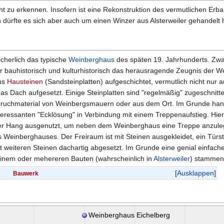
icht zu erkennen. Insofern ist eine Rekonstruktion des vermutlichen Er
dürfte es sich aber auch um einen Winzer aus Alsterweiler gehandelt
cherlich das typische
Weinberghaus
des späten 19. Jahrhunderts. Zwa
er bauhistorisch und kulturhistorisch das herausragende Zeugnis der W
us
Hausteinen
(Sandsteinplatten) aufgeschichtet, vermutlich nicht nur
s Dach aufgesetzt. Einige Steinplatten sind "regelmäßig" zugeschnitt
ruchmaterial von Weinbergsmauern oder aus dem Ort. Im Grunde hand
 interessanten "Ecklösung" in Verbindung mit einem Treppenaufstieg. Hie
r Hang ausgenutzt, um neben dem Weinberghaus eine Treppe anzulege
s Weinberghauses. Der Freiraum ist mit Steinen ausgekleidet, ein Türs
t weiteren Steinen dachartig abgesetzt. Im Grunde eine genial einfache
 einem oder mehereren Bauten (wahrscheinlich in
Alsterweiler
) stammen
Ausklappen
Bauwerk
Weinberghaus Eichelberg