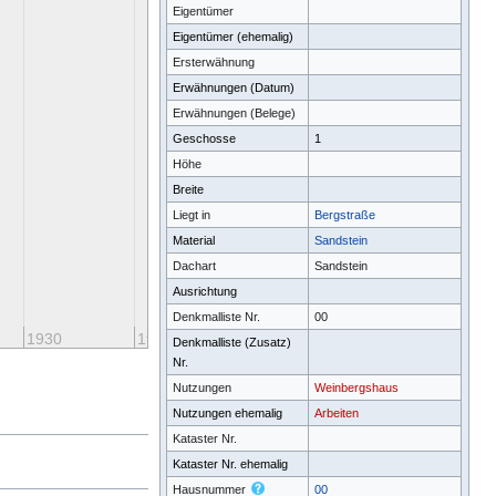
Eigentümer
Eigentümer (ehemalig)
Ersterwähnung
Erwähnungen (Datum)
Erwähnungen (Belege)
Geschosse
1
Höhe
Breite
Liegt in
Bergstraße
Material
Sandstein
Dachart
Sandstein
Ausrichtung
Denkmalliste Nr.
00
1930
1940
1950
1960
197
Denkmalliste (Zusatz)
Nr.
Nutzungen
Weinbergshaus
Nutzungen ehemalig
Arbeiten
Kataster Nr.
Kataster Nr. ehemalig
Hausnummer
00