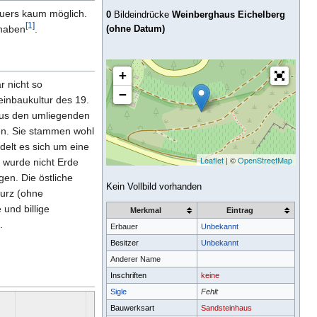
bauers kaum möglich.
0
Bildeindrücke
Weinberghaus Eichelberg
[1]
 haben
.
(ohne Datum)
+
r nicht so
−
einbaukultur des 19.
 aus den umliegenden
en. Sie stammen wohl
elt es sich um eine
Leaflet
| ©
OpenStreetMap
r wurde nicht Erde
n. Die östliche
Kein Vollbild vorhanden
turz (ohne
 und billige
Merkmal
Eintrag
.
Erbauer
Unbekannt
Besitzer
Unbekannt
Anderer Name
Inschriften
keine
Sigle
Fehlt
Bauwerksart
Sandsteinhaus