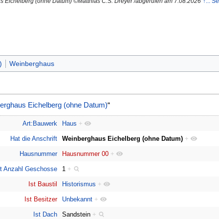
aus Eichelberg (ohne Datum) ©Matthias C.S. Dreyer /abgerufen am 7.08.2026
↑... S
)
Weinberghaus
erghaus Eichelberg (ohne Datum)
“
Art:Bauwerk
Haus
+
Hat die Anschrift
Weinberghaus Eichelberg (ohne Datum)
+
Hausnummer
Hausnummer 00
+
st Anzahl Geschosse
1
+
Ist Baustil
Historismus
+
Ist Besitzer
Unbekannt
+
Ist Dach
Sandstein
+