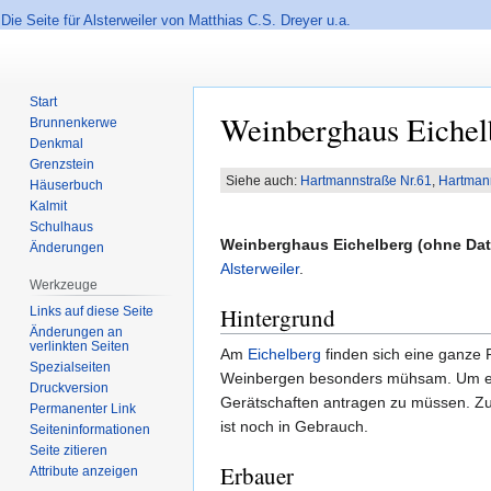
Die Seite für Alsterweiler von Matthias C.S. Dreyer u.a.
Start
Weinberghaus Eichel
Brunnenkerwe
Denkmal
Grenzstein
Siehe auch:
Hartmannstraße Nr.61
,
Hartmann
Häuserbuch
Zur
Zur
Kalmit
Navigation
Suche
Schulhaus
Weinberghaus Eichelberg (ohne Da
springen
springen
Änderungen
Alsterweiler
.
Werkzeuge
Hintergrund
Links auf diese Seite
Änderungen an
verlinkten Seiten
Am
Eichelberg
finden sich eine ganze
Spezialseiten
Weinbergen besonders mühsam. Um ein g
Druckversion
Gerätschaften antragen zu müssen. Zu
Permanenter Link
ist noch in Gebrauch.
Seiten­informationen
Seite zitieren
Erbauer
Attribute anzeigen