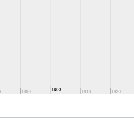
(ohne Datum)#Unbekannt
1900
0
1890
1910
1920