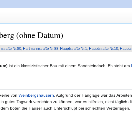
berg (ohne Datum)
straße Nr.80
,
Hartmannstraße Nr.88
,
Hauptstraße Nr.1
,
Hauptstraße Nr.10
,
Hauptst
tum)
ist ein klassizistischer Bau mit einem Sandsteindach. Es steht am
 Reihe von
Weinbergshäusern
. Aufgrund der Hanglage war das Arbeiten 
utes Tagwerk verrichten zu können, war es hilfreich, nicht täglich di
dem boten die Häuser auch Unterschlupf bei schlechten Wetterlagen