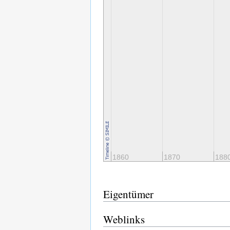
1840
1850
1860
1870
188
Eigentümer
Weblinks