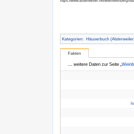
https://www.alsterweiler.net/wiki/Weinbergh
Kategorien
:
Häuserbuch (Alsterweiler
Fakten
… weitere Daten zur Seite „
Weinb
I