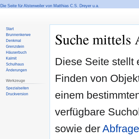
Die Seite für Alsterweiler von Matthias C.S. Dreyer u.a.
Start
Suche mittels 
Brunnenkerwe
Denkmal
Grenzstein
Häuserbuch
Zur
Zur
Diese Seite stellt
Kalmit
Navigation
Suche
Schulhaus
springen
springen
Änderungen
Finden von Objekte
Werkzeuge
Spezialseiten
einem bestimmten
Druckversion
verfügbare Sucho
sowie der
Abfrage