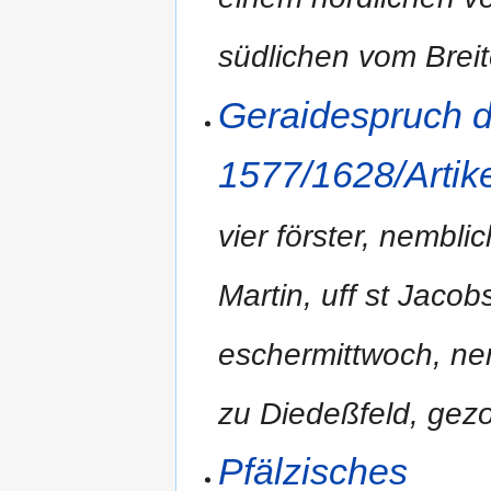
südlichen vom Brei
Geraidespruch de
1577/1628/Artik
vier förster, nembli
Martin, uff st Jaco
eschermittwoch, ne
zu Diedeßfeld, gezo
Pfälzisches