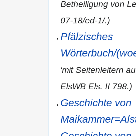
Betheiligung von Le
07-18/ed-1/.)
Pfälzisches
Wörterbuch/(woe
'mit Seitenleitern a
ElsWB Els. II 798.)
Geschichte von
Maikammer=Alste
Geschichte von