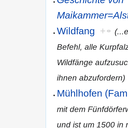
Maikammer=Alste
Wildfang
+
(..
Befehl, alle Kurpf
Wildfänge aufzusuc
ihnen abzufordern)
Mühlhofen (Fam
mit dem Fünfdörferw
und ist um 1500 in m