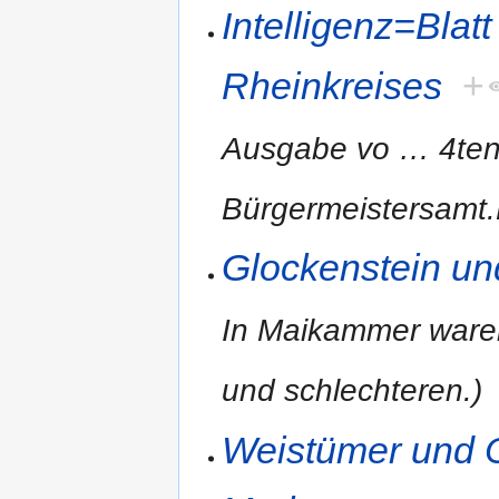
Intelligenz=Blat
Rheinkreises
+
Ausgabe vo
…
4te
Bürgermeistersamt.
Glockenstein un
In Maikammer ware
und schlechteren.)
Weistümer und O