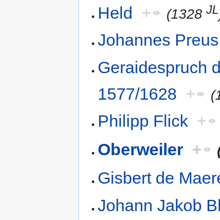
JL
Held
+
(1328
Johannes Preus
Geraidespruch de
1577/1628
+
(
Philipp Flick
+
Oberweiler
+
Gisbert de Maer
Johann Jakob B