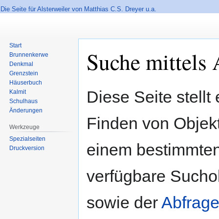
Die Seite für Alsterweiler von Matthias C.S. Dreyer u.a.
Start
Suche mittels 
Brunnenkerwe
Denkmal
Grenzstein
Häuserbuch
Zur
Zur
Diese Seite stellt
Kalmit
Navigation
Suche
Schulhaus
springen
springen
Änderungen
Finden von Objekte
Werkzeuge
Spezialseiten
einem bestimmten
Druckversion
verfügbare Sucho
sowie der
Abfrage