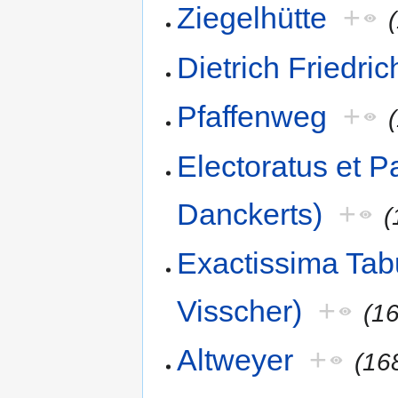
Ziegelhütte
+
Dietrich Friedri
Pfaffenweg
+
Electoratus et P
Danckerts)
+
(
Exactissima Tabu
Visscher)
+
(1
Altweyer
+
(16