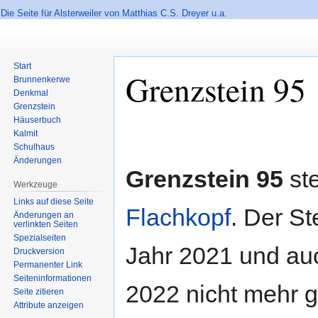
Die Seite für Alsterweiler von Matthias C.S. Dreyer u.a.
Start
Grenzstein 95
Brunnenkerwe
Denkmal
Grenzstein
Häuserbuch
Zur
Zur
Kalmit
Navigation
Suche
Schulhaus
springen
springen
Änderungen
Grenzstein 95
st
Werkzeuge
Links auf diese Seite
Flachkopf
. Der St
Änderungen an
verlinkten Seiten
Spezialseiten
Jahr 2021 und au
Druckversion
Permanenter Link
Seiten­informationen
2022 nicht mehr 
Seite zitieren
Attribute anzeigen