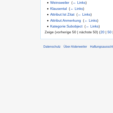
Weinsweiler
‎
(
← Links
)
Klausental
‎
(
← Links
)
Attribut:Ist Zitat
‎
(
← Links
)
Attribut:Anmerkung
‎
(
← Links
)
Kategorie:Subobject
‎
(
← Links
)
Zeige (vorherige 50 | nächste 50) (
20
|
50
Datenschutz
Über Alsterweiler
Haftungsaussch