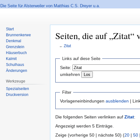
Die Seite für Alsterweiler von Matthias C.S. Dreyer u.a.
Start
Seiten, die auf „Zitat“ 
Brunnenkerwe
Denkmal
←
Zitat
Grenzstein
Häuserbuch
Zur
Zur
Links auf diese Seite
Kalmit
Navigation
Suche
Schulhaus
Seite:
springen
springen
Änderungen
umkehren
Werkzeuge
Spezialseiten
Filter
Druckversion
Vorlageneinbindungen
ausblenden
| Lin
Die folgenden Seiten verlinken auf
Zitat
:
Angezeigt werden 5 Einträge.
Zeige (vorherige 50 | nächste 50) (
20
|
50