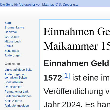
Die Seite für Alsterweiler von Matthias C.S. Dreyer u.a.
Start
Einnahmen Gel
Brunnenkerwe
Denkmal
Grenzstein
Maikammer 1
Häuserbuch
Kalmit
Schulhaus
Änderungen
Zur
Zur
Einnahmen Geld
Werkzeuge
Navigation
Suche
springen
springen
Links auf diese Seite
1
Änderungen an
1572
ist eine i
verlinkten Seiten
Spezialseiten
Druckversion
Veröffentlichung 
Permanenter Link
Seiten­informationen
Seite zitieren
Jahr 2024. Es han
Attribute anzeigen