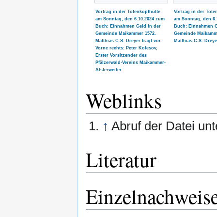
Vortrag in der Totenkopfhütte
Vortrag in der Tote
am Sonntag, den 6.10.2024 zum
am Sonntag, den 6.
Buch: Einnahmen Geld in der
Buch: Einnahmen G
Gemeinde Maikammer 1572.
Gemeinde Maikamme
Matthias C.S. Dreyer trägt vor.
Matthias C.S. Dreyer
Vorne rechts: Peter Kolesov,
Erster Vorsitzender des
Pfälzerwald-Vereins Maikammer-
Alsterweiler.
Weblinks
↑
Abruf der Datei un
Literatur
Einzelnachweis