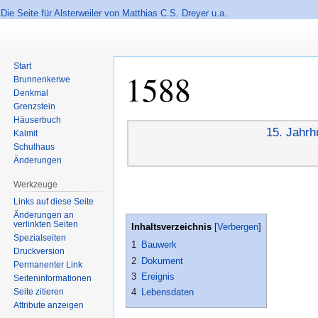
Die Seite für Alsterweiler von Matthias C.S. Dreyer u.a.
Start
1588
Brunnenkerwe
Denkmal
Grenzstein
Häuserbuch
Zur
Zur
15. Jahrh
Kalmit
Navigation
Suche
Schulhaus
springen
springen
Änderungen
Werkzeuge
Links auf diese Seite
Änderungen an
verlinkten Seiten
Inhaltsverzeichnis
Spezialseiten
1
Bauwerk
Druckversion
2
Dokument
Permanenter Link
3
Ereignis
Seiten­informationen
Seite zitieren
4
Lebensdaten
Attribute anzeigen