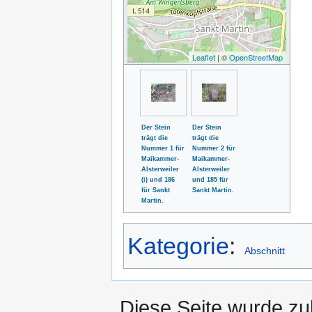
Leaflet
| ©
OpenStreetMap
Der Stein
Der Stein
trägt die
trägt die
Nummer 1 für
Nummer 2 für
Maikammer-
Maikammer-
Alsterweiler
Alsterweiler
(i) und 186
und 185 für
für Sankt
Sankt Martin.
Martin.
Kategorie
:
Abschnitt
Diese Seite wurde z