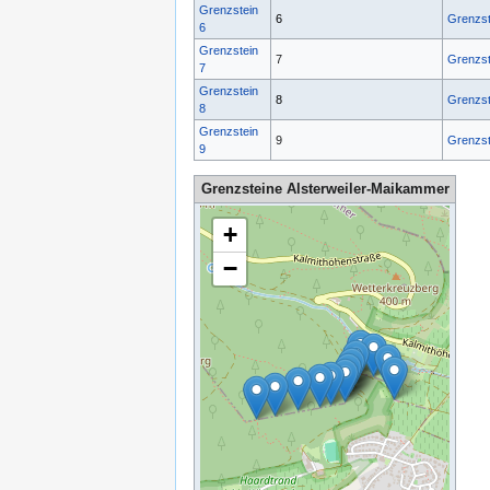
Grenzstein
6
Grenzst
6
Grenzstein
7
Grenzst
7
Grenzstein
8
Grenzst
8
Grenzstein
9
Grenzst
9
Grenzsteine Alsterweiler-Maikammer
+
−