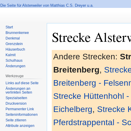
Die Seite für Alsterweiler von Matthias C.S. Dreyer u.a.
Start
Strecke Alster
Brunnenkerwe
Denkmal
Grenzstein
Häuserbuch
Andere Strecken:
St
Kalmit
Zur
Zur
Schulhaus
Navigation
Suche
Änderungen
Breitenberg
,
Strecke
springen
springen
Werkzeuge
Breitenberg - Felsen
Links auf diese Seite
Änderungen an
verlinkten Seiten
Strecke Hüttenhohl 
Spezialseiten
Druckversion
Eichelberg
,
Strecke K
Permanenter Link
Seiten­informationen
Pferdstrappental - S
Seite zitieren
Attribute anzeigen