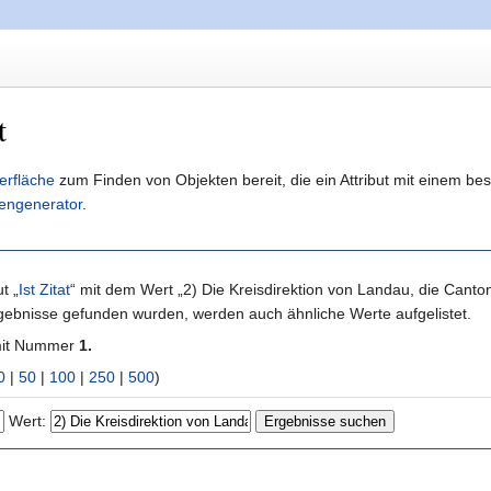
t
erfläche
zum Finden von Objekten bereit, die ein Attribut mit einem b
engenerator
.
t „
Ist Zitat
“ mit dem Wert „2) Die Kreisdirektion von Landau, die Canto
gebnisse gefunden wurden, werden auch ähnliche Werte aufgelistet.
mit Nummer
1.
0
|
50
|
100
|
250
|
500
)
Wert: