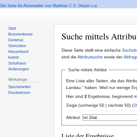
Die Seite für Alsterweiler von Matthias C.S. Dreyer u.a.
Start
Suche mittels Attribu
Brunnenkerwe
Denkmal
Grenzstein
Zur
Zur
Diese Seite stellt eine einfache
Suchob
Häuserbuch
Navigation
Suche
sind die
Attributsuche
sowie der
Abfrag
Kalmit
springen
springen
Schulhaus
Änderungen
Suche mittels Attribut
Werkzeuge
Eine Liste aller Seiten, die das Attribu
Spezialseiten
Landau,“ haben. Weil nur wenige Er
Druckversion
Hier sind
2
Ergebnisse, beginnend 
Zeige (vorherige 50 | nächste 50) (
2
Attribut:
Liste der Ergebnisse