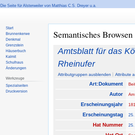
Die Seite für Alsterweiler von Matthias C.S. Dreyer u.a.
Start
Semantisches Browsen
Brunnenkerwe
Denkmal
Grenzstein
Zur
Zur
Amtsblatt für das Kö
Häuserbuch
Navigation
Suche
Kalmit
springen
springen
Rheinufer
Schulhaus
Änderungen
Attributgruppen ausblenden
Attribute 
Werkzeuge
Art:Dokument
Bei
Spezialseiten
Druckversion
Autor
Amt
Erscheinungsjahr
18
Erscheinungstag
25.
Hat Nummer
25.