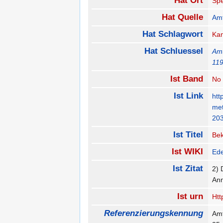
Hat Ort
Spe
Hat Quelle
Amt
Hat Schlagwort
Ka
Hat Schluessel
Amt
11
Ist Band
No
Ist Link
htt
me
203
Ist Titel
Be
Ist WIKI
Ed
Ist Zitat
2) 
Ann
Ist urn
Htt
Referenzierungskennung
Amt