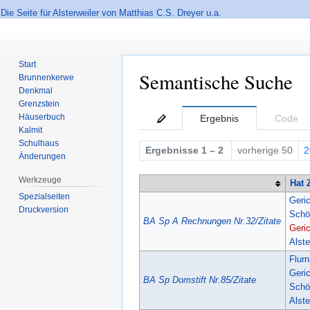
Die Seite für Alsterweiler von Matthias C.S. Dreyer u.a.
Start
Semantische Suche
Brunnenkerwe
Denkmal
Grenzstein
Zur
Zur
Häuserbuch
Ergebnis
Code
Navigation
Suche
Kalmit
springen
springen
Schulhaus
Ergebnisse 1 – 2
vorherige 50
2
Änderungen
Werkzeuge
Hat 
Spezialseiten
Geri
Druckversion
Schö
BA Sp A Rechnungen Nr.32/Zitate
Geri
Alste
Flurn
Geri
BA Sp Domstift Nr.85/Zitate
Schö
Alste