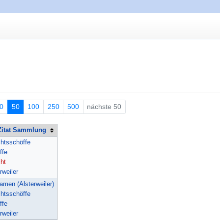
0
50
100
250
500
nächste 50
Zitat Sammlung
chtsschöffe
ffe
cht
rweiler
amen (Alsterweiler)
chtsschöffe
ffe
rweiler