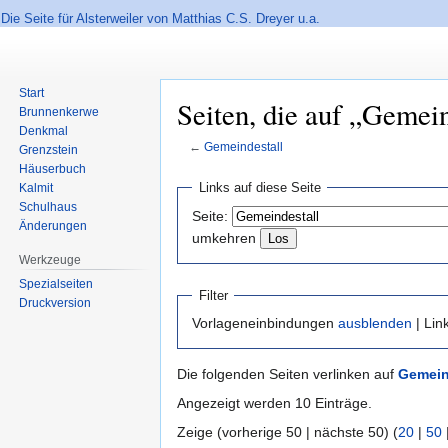
Die Seite für Alsterweiler von Matthias C.S. Dreyer u.a.
Start
Seiten, die auf „Gemein
Brunnenkerwe
Denkmal
←
Gemeindestall
Grenzstein
Häuserbuch
Zur
Zur
Links auf diese Seite
Kalmit
Navigation
Suche
Schulhaus
Seite:
springen
springen
Änderungen
umkehren
Werkzeuge
Spezialseiten
Filter
Druckversion
Vorlageneinbindungen
ausblenden
| Lin
Die folgenden Seiten verlinken auf
Gemein
Angezeigt werden 10 Einträge.
Zeige (vorherige 50 | nächste 50) (
20
|
50