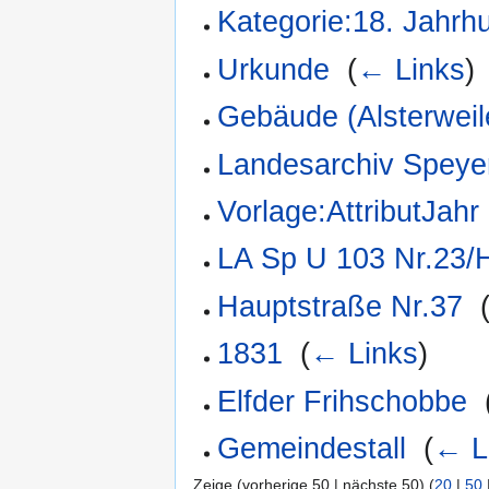
Kategorie:18. Jahrh
Urkunde
‎
(
← Links
)
Gebäude (Alsterweil
Landesarchiv Speye
Vorlage:AttributJahr
LA Sp U 103 Nr.23/H
Hauptstraße Nr.37
‎
1831
‎
(
← Links
)
Elfder Frihschobbe
‎
Gemeindestall
‎
(
← L
Zeige (vorherige 50 | nächste 50) (
20
|
50