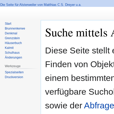
Die Seite für Alsterweiler von Matthias C.S. Dreyer u.a.
Start
Suche mittels 
Brunnenkerwe
Denkmal
Grenzstein
Häuserbuch
Zur
Zur
Diese Seite stellt
Kalmit
Navigation
Suche
Schulhaus
springen
springen
Änderungen
Finden von Objekte
Werkzeuge
Spezialseiten
einem bestimmten
Druckversion
verfügbare Sucho
sowie der
Abfrage