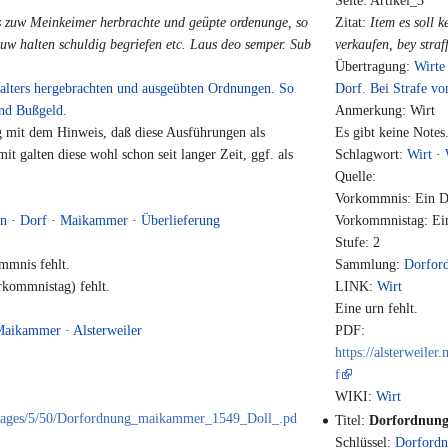
Seite: Artikel_3
fs zuw Meinkeimer herbrachte und geüpte ordenunge, so
Zitat:
Item es soll 
zuw halten schuldig begriefen etc. Laus deo semper. Sub
verkaufen, bey straff
Übertragung:
Wirte
 alters hergebrachten und ausgeübten Ordnungen. So
Dorf. Bei Strafe vo
und Bußgeld.
Anmerkung: Wirt
mit dem Hinweis, daß diese Ausführungen als
Es gibt keine Notes
it galten diese wohl schon seit langer Zeit, ggf. als
Schlagwort:
Wirt
·
Quelle:
Vorkommnis: Ein Da
nn
·
Dorf
·
Maikammer
·
Überlieferung
Vorkommnistag: Ein
Stufe: 2
mmnis fehlt.
Sammlung:
Dorfor
kommnistag) fehlt.
LINK:
Wirt
Eine urn fehlt.
Maikammer
·
Alsterweiler
PDF:
https://alsterweil
f
WIKI:
Wirt
e/images/5/50/Dorfordnung_maikammer_1549_Doll_.pd
Titel:
Dorfordnung
Schlüssel:
Dorfordn