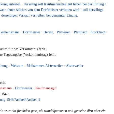
ckung anbieten
·
derselbig soll Kaufmannsmaß gut haben bei der Einung 1
wann ihnen solches von dem Dorfmeister verboten wird
·
soll derselbige
 desselbigen Verkauf vertreiben bei genannter Einung.
.
Gemeinsmann
·
Dorfmeister
·
Hering
·
Platteisen
·
Plattfisch
·
Stockfisch
·
tum für das Vorkommnis fehlt.
e Tagesangabe (Vorkommnistag) fehlt.
dnung
·
Weistum
·
Maikammer-Alsterweiler
·
Alsterweiler
hlt.
insmann
·
Dorfmeister
·
Kaufmannsgut
 1549
.
ung 1549/Artikel#Artikel_9
kein wurt ein frembden gast, als wandelpersonen und gemeine dirn uber ein