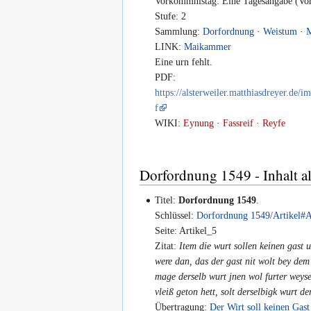
Vorkommnistag: Eine Tagesangabe (Vor
Stufe: 2
Sammlung:
Dorfordnung
·
Weistum
·
LINK:
Maikammer
Eine urn fehlt.
PDF:
https://alsterweiler.matthiasdreyer.d
f
WIKI:
Eynung
·
Fassreif
·
Reyfe
Dorfordnung 1549 - Inhalt all
Titel:
Dorfordnung 1549
.
Schlüssel:
Dorfordnung 1549/Artikel#A
Seite: Artikel_5
Zitat:
Item die wurt sollen keinen gast
were dan, das der gast nit wolt bey dem
mage derselb wurt jnen wol furter weys
vleiß geton hett, solt derselbigk wurt d
Übertragung:
Der Wirt soll keinen Gas