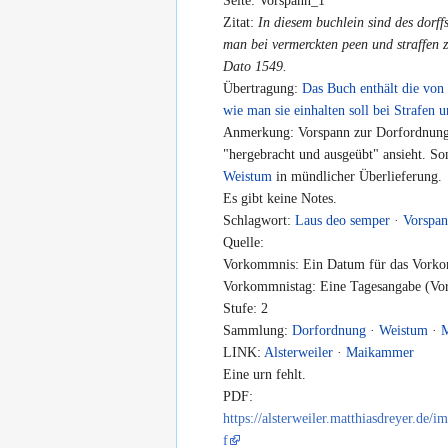
Seite: Vorspann_1
Zitat:
In diesem buchlein sind des dorf
man bei vermerckten peen und straffen 
Dato 1549.
Übertragung:
Das Buch enthält die von
wie man sie einhalten soll bei Strafen 
Anmerkung: Vorspann zur Dorfordnung 
"hergebracht und ausgeübt" ansieht. Som
Weistum
in mündlicher Überlieferung.
Es gibt keine Notes.
Schlagwort:
Laus deo semper
·
Vorspa
Quelle:
Vorkommnis: Ein Datum für das Vorko
Vorkommnistag: Eine Tagesangabe (Vor
Stufe: 2
Sammlung:
Dorfordnung
·
Weistum
·
LINK:
Alsterweiler
·
Maikammer
Eine urn fehlt.
PDF:
https://alsterweiler.matthiasdreyer.d
f