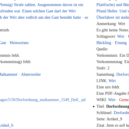
 Pfennig) Strafe zahlen. Ausgenommen davon ist ein
Plattfische) und Bü
zufrieden war. Einen solchen Gast darf der Wirt
Pfund Heller. Und 
ch der Wirt aber redlich um den Gast bemüht hatte
·
so
Überfahrer nit mehr
Anmerkung: Wirt
trieb.
Es gibt keine Notes
Schlagwort:
Wirt
·
Gast
·
Heinweisen
Bückling
·
Einung
Quelle:
mmnis fehlt.
Vorkommnis: Ein Da
kommnistag) fehlt.
Vorkommnistag: Ein
Stufe: 2
Maikammer
·
Alsterweiler
Sammlung:
Dorfor
LINK:
Wirt
Eine urn fehlt.
Eine PDF-Angabe fe
e/images/5/50/Dorfordnung_maikammer_1549_Doll_.pd
WIKI:
Wirt
·
Geme
Titel:
Dorfordnung
Schlüssel:
Dorfordn
Seite: Artikel_9
rtikel_6
Zitat:
Item es soll 