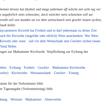
keimer kirwey hat freyheit und mage jederman uff soliche zeit acht tag vor
y ungeferlich wein schencken; doch welicher wein schencken will zur
derselb soll von stunden an vor dem weinschanck sein geschir lassen eychen,
undt heller.
aycammerer Kirweih hat Freiheit und es darf jedermann zu dieser Zeit
·
 nach der Kirweihe (ungefähr oder ehrlich) Wein ausschenken. Wer Wein
 Kirweih oder sonst
·
soll vor dem Weinschank sein Geschirr eichen lassen
Pfund Heller.
ngen zur Maikammer Kirchweih. Verpflichtung zur Eichung des
.
Wein
·
Eichung
·
Freiheit
·
Geschirr
·
Maikammer Kirchweihe
·
eiler)
·
Kirchweihe
·
Weinausschank
·
Geschirr
·
Einung
tum für das Vorkommnis fehlt.
e Tagesangabe (Vorkommnistag) fehlt.
dnung
·
Weistum
·
Maikammer
·
Alsterweiler