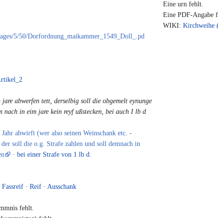
Eine urn fehlt.
Eine PDF-Angabe fe
WIKI:
Kirchweihe (
e/images/5/50/Dorfordnung_maikammer_1549_Doll_.pd
rtikel_2
 jare abwerfen tett, derselbig soll die obgemelt eynunge
 nach in eim jare kein reyf ußstecken, bei auch I lb d
Jahr abwirft (wer also seinen Weinschank etc. -
 der soll die o.g. Strafe zahlen und soll demnach in
en
·
bei einer Strafe von 1 lb d.
·
Fassreif
·
Reif
·
Ausschank
mmnis fehlt.