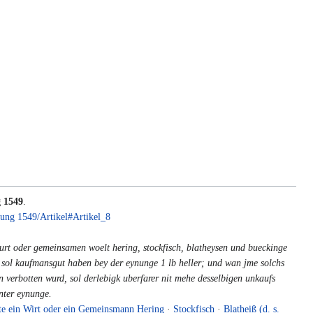
 1549
.
ung 1549/Artikel#Artikel_8
urt oder gemeinsamen woelt hering, stockfisch, blatheysen und bueckinge
g sol kaufmansgut haben bey der eynunge 1 lb heller; und wan jme solchs
n verbotten wurd, sol derlebigk uberfarer nit mehe desselbigen unkaufs
nter eynunge.
e ein Wirt oder ein Gemeinsmann Hering
·
Stockfisch
·
Blatheiß (d. s.