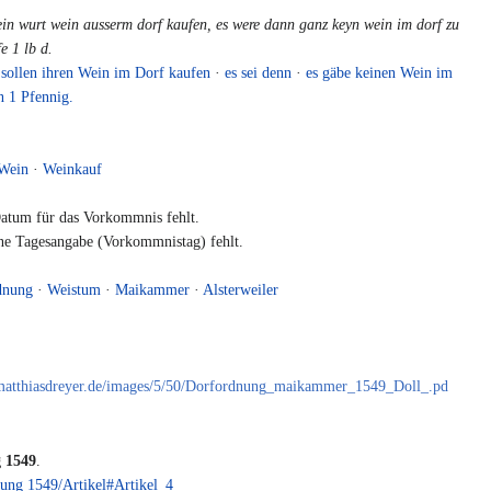
kein wurt wein ausserm dorf kaufen, es were dann ganz keyn wein im dorf zu
e 1 lb d.
 sollen ihren Wein im Dorf kaufen
·
es sei denn
·
es gäbe keinen Wein im
n 1 Pfennig.
.
Wein
·
Weinkauf
tum für das Vorkommnis fehlt.
e Tagesangabe (Vorkommnistag) fehlt.
dnung
·
Weistum
·
Maikammer
·
Alsterweiler
er.matthiasdreyer.de/images/5/50/Dorfordnung_maikammer_1549_Doll_.pd
 1549
.
ung 1549/Artikel#Artikel_4