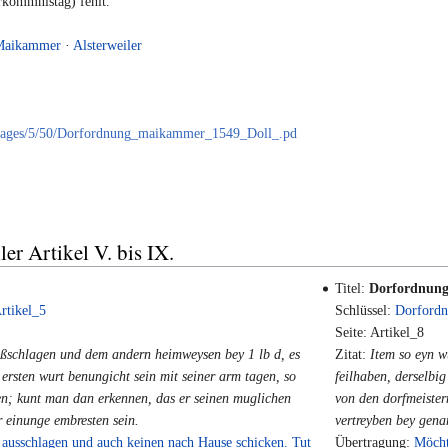
kommnistag) fehlt.
Maikammer
·
Alsterweiler
e/images/5/50/Dorfordnung_maikammer_1549_Doll_.pd
er Artikel V. bis IX.
Titel:
Dorfordnung
rtikel_5
Schlüssel:
Dorfordn
Seite: Artikel_8
 ußschlagen und dem andern heimweysen bey 1 lb d, es
Zitat:
Item so eyn w
 ersten wurt benungicht sein mit seiner arm tagen, so
feilhaben, derselbi
en; kunt man dan erkennen, das er seinen muglichen
von den dorfmeister
er einunge embresten sein.
vertreyben bey gena
t ausschlagen und auch keinen nach Hause schicken. Tut
Übertragung:
Möcht