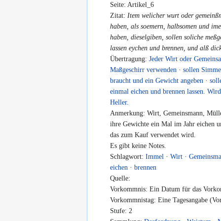
Seite: Artikel_6
Zitat:
Item welicher wurt oder gemeinß
haben, als soemern, halbsomen und ime
haben, dieselgiben, sollen soliche meßg
lassen eychen und brennen, und alß dick
Übertragung:
Jeder Wirt oder Gemeins
Maßgeschirr verwenden
·
sollen Simme
braucht und ein Gewicht angeben
·
sol
einmal eichen und brennen lassen. Wird
Heller.
Anmerkung: Wirt, Gemeinsmann, Müller
ihre Gewichte ein Mal im Jahr eichen 
das zum Kauf verwendet wird.
Es gibt keine Notes.
Schlagwort:
Immel
·
Wirt
·
Gemeinsm
eichen
·
brennen
Quelle:
Vorkommnis: Ein Datum für das Vorko
Vorkommnistag: Eine Tagesangabe (Vor
Stufe: 2