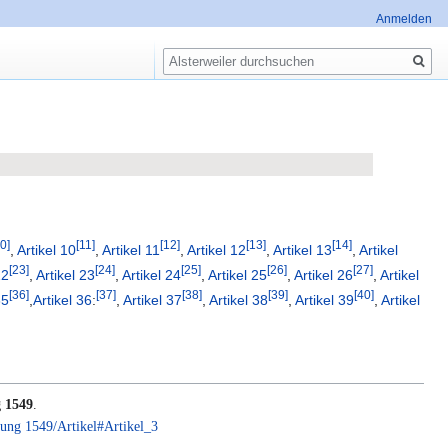
Anmelden
Suche
0
11
12
13
14
,
Artikel 10
,
Artikel 11
,
Artikel 12
,
Artikel 13
,
Artikel
23
24
25
26
27
22
,
Artikel 23
,
Artikel 24
,
Artikel 25
,
Artikel 26
,
Artikel
36
37
38
39
40
35
,
Artikel 36
:
,
Artikel 37
,
Artikel 38
,
Artikel 39
,
Artikel
 1549
.
ung 1549/Artikel#Artikel_3