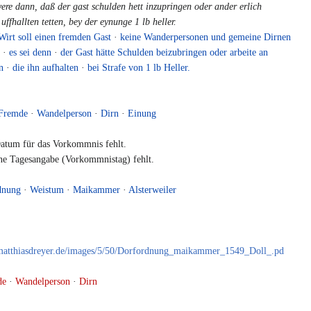
were dann, daß der gast schulden hett inzupringen oder ander erlich
 uffhallten tetten, bey der eynunge 1 lb heller.
Wirt soll einen fremden Gast
·
keine Wanderpersonen und gemeine Dirnen
·
es sei denn
·
der Gast hätte Schulden beizubringen oder arbeite an
n
·
die ihn aufhalten
·
bei Strafe von 1 lb Heller.
.
Fremde
·
Wandelperson
·
Dirn
·
Einung
tum für das Vorkommnis fehlt.
e Tagesangabe (Vorkommnistag) fehlt.
dnung
·
Weistum
·
Maikammer
·
Alsterweiler
er.matthiasdreyer.de/images/5/50/Dorfordnung_maikammer_1549_Doll_.pd
de
·
Wandelperson
·
Dirn