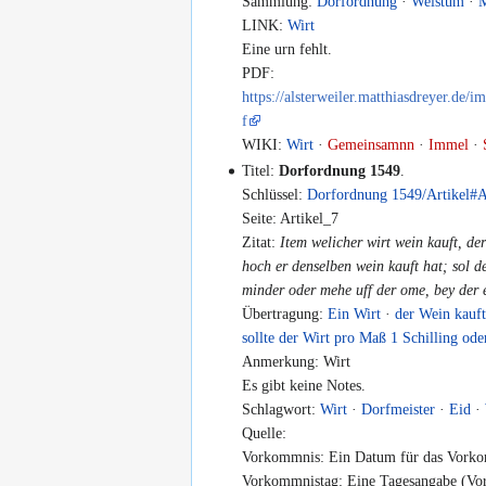
Sammlung:
Dorfordnung
·
Weistum
·
LINK:
Wirt
Eine urn fehlt.
PDF:
https://alsterweiler.matthiasdreyer.d
f
WIKI:
Wirt
·
Gemeinsamnn
·
Immel
·
Titel:
Dorfordnung 1549
.
Schlüssel:
Dorfordnung 1549/Artikel#A
Seite: Artikel_7
Zitat:
Item welicher wirt wein kauft, de
hoch er denselben wein kauft hat; sol d
minder oder mehe uff der ome, bey der e
Übertragung:
Ein Wirt
·
der Wein kauf
sollte der Wirt pro Maß 1 Schilling od
Anmerkung: Wirt
Es gibt keine Notes.
Schlagwort:
Wirt
·
Dorfmeister
·
Eid
·
Quelle:
Vorkommnis: Ein Datum für das Vorko
Vorkommnistag: Eine Tagesangabe (Vor