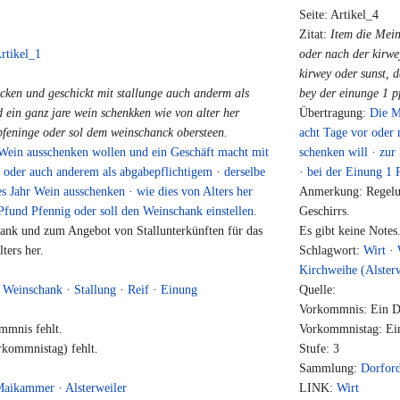
Seite: Artikel_4
Zitat:
Item die Mein
rtikel_1
oder nach der kirwe
kirwey oder sunst, 
ncken und geschickt mit stallunge auch anderm als
bey der einunge 1 pf
nd ein ganz jare wein schenkken wie von alter her
Übertragung:
Die M
pfeninge oder sol dem weinschanck obersteen.
acht Tage vor oder
r Wein ausschenken wollen und ein Geschäft macht mit
schenken will
·
zur
) oder auch anderem als abgabepflichtigem
·
derselbe
·
bei der Einung 1 
zes Jahr Wein ausschenken
·
wie dies von Alters her
Anmerkung: Regelu
 Pfund Pfennig oder soll den Weinschank einstellen.
Geschirrs.
nk und zum Angebot von Stallunterkünften für das
Es gibt keine Notes
ters her.
Schlagwort:
Wirt
·
Kirchweihe (Alsterw
·
Weinschank
·
Stallung
·
Reif
·
Einung
Quelle:
Vorkommnis: Ein Da
mmnis fehlt.
Vorkommnistag: Ein
kommnistag) fehlt.
Stufe: 3
Sammlung:
Dorfor
Maikammer
·
Alsterweiler
LINK:
Wirt