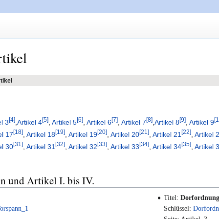
tikel
tikel
4
5
6
7
8
9
1
el 3
,
Artikel 4
,
Artikel 5
,
Artikel 6
,
Artikel 7
,
Artikel 8
,
Artikel 9
18
19
20
21
22
el 17
,
Artikel 18
,
Artikel 19
,
Artikel 20
,
Artikel 21
,
Artikel 
31
32
33
34
35
el 30
,
Artikel 31
,
Artikel 32
,
Artikel 33
,
Artikel 34
,
Artikel 
und Artikel I. bis IV.
Titel:
Dorfordnung
Vorspann_1
Schlüssel:
Dorfordn