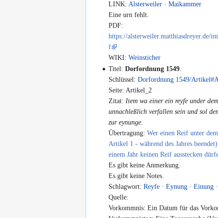
LINK:
Alsterweiler
·
Maikammer
Eine urn fehlt.
PDF:
https://alsterweiler.matthiasdreyer.d
f
WIKI:
Weinsticher
Titel:
Dorfordnung 1549
.
Schlüssel:
Dorfordnung 1549/Artikel#A
Seite: Artikel_2
Zitat:
Item wa einer ein reyfe under dem
unnachleßlich verfallen sein und sol dem
zur eynunge.
Übertragung:
Wer einen Reif unter dem 
Artikel 1 - während des Jahres beendet)
einem Jahr keinen Reif ausstecken dürf
Es gibt keine Anmerkung.
Es gibt keine Notes.
Schlagwort:
Reyfe
·
Eynung
·
Einung
Quelle:
Vorkommnis: Ein Datum für das Vorko