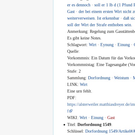
er es dennoch
·
soll er 1 lb d (1 Pfund
Gast
·
der bei einem ersten Wirt nicht 
weiterverweisen. Ist erkennbar
·
daß si
soll der Wirt der Strafe enthoben sein.
Anmerkung: Regelung zum Gasstättenbe
Es gibt keine Notes.
Schlagwort:
Wirt
·
Eynung
·
Einung
·
Quelle:
Vorkommnis: Ein Datum für das Vorko
Vorkommnistag: Eine Tagesangabe (Vor
Stufe: 2
Sammlung:
Dorfordnung
·
Weistum
·
LINK:
Wirt
Eine urn fehlt.
PDF:
https://alsterweiler.matthiasdreyer.d
f
WIKI:
Wirt
·
Einung
·
Gast
Titel:
Dorfordnung 1549
.
Schlüssel:
Dorfordnung 1549/Artikel#A