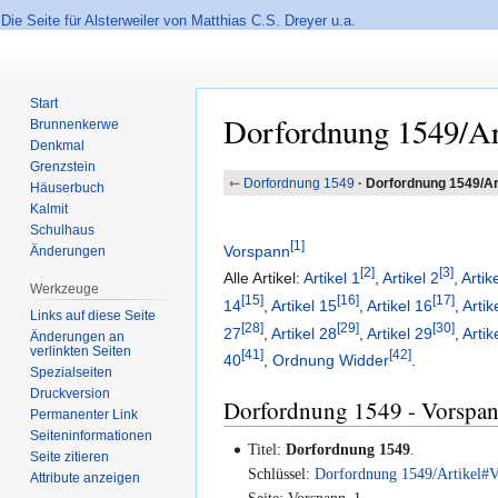
Die Seite für Alsterweiler von Matthias C.S. Dreyer u.a.
Start
Dorfordnung 1549/Ar
Brunnenkerwe
Denkmal
Grenzstein
Zur
Zur
⇽
Dorfordnung 1549
·
Dorfordnung 1549/Ar
Häuserbuch
Navigation
Suche
Kalmit
springen
springen
Schulhaus
1
Vorspann
Änderungen
2
3
Alle Artikel:
Artikel 1
,
Artikel 2
,
Artik
Werkzeuge
15
16
17
14
,
Artikel 15
,
Artikel 16
,
Artik
Links auf diese Seite
28
29
30
27
,
Artikel 28
,
Artikel 29
,
Artik
Änderungen an
verlinkten Seiten
41
42
40
,
Ordnung Widder
.
Spezialseiten
Druckversion
Dorfordnung 1549 - Vorspann 
Permanenter Link
Seiten­informationen
Titel:
Dorfordnung 1549
.
Seite zitieren
Schlüssel:
Dorfordnung 1549/Artikel#
Attribute anzeigen