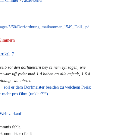
Maikammer
·
Alsterweiler
e/images/5/50/Dorfordnung_maikammer_1549_Doll_.pd
Simmern
rtikel_7
rselb sol den dorfmeisern bey seinem eyt sagen, wie
er wurt uff yeder maß 1 d haben an alle geferdt, 1 ß d
inunge wie obstett.
t
·
soll er dem Dorfmeister beeiden zu welchem Preis;
er mehr pro Ohm (unklar???).
Weinverkauf
mmnis fehlt.
kommnistag) fehlt.