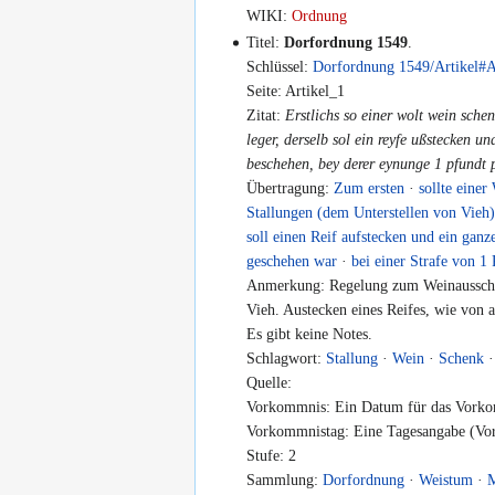
WIKI:
Ordnung
Titel:
Dorfordnung 1549
.
Schlüssel:
Dorfordnung 1549/Artikel#A
Seite: Artikel_1
Zitat:
Erstlichs so einer wolt wein sche
leger, derselb sol ein reyfe ußstecken u
beschehen, bey derer eynunge 1 pfundt 
Übertragung:
Zum ersten
·
sollte eine
Stallungen (dem Unterstellen von Vieh
soll einen Reif aufstecken und ein gan
geschehen war
·
bei einer Strafe von 1
Anmerkung: Regelung zum Weinausscha
Vieh. Austecken eines Reifes, wie von al
Es gibt keine Notes.
Schlagwort:
Stallung
·
Wein
·
Schenk
Quelle:
Vorkommnis: Ein Datum für das Vorko
Vorkommnistag: Eine Tagesangabe (Vor
Stufe: 2
Sammlung:
Dorfordnung
·
Weistum
·