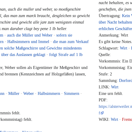
nacht behalten, es 
man, auch die muller und weber, so moeßgeschire
gescheften, die jnen
l, das man zum marck braucht, desgleichen so gewicht
Übertragung:
Kein 
eschire und gewicht alle jare zum wenigsten einmal
über Nacht behalten
 man daruber clagt bey pene 1 lb heller.
erhlichen Geschäfte
am
·
auch die Müller und Weber
·
sofern sie
Anmerkung: Wirt
rn
·
Halbsimmern und Immel
·
die man zum Verkauf
Es gibt keine Notes
len solche Maßgeschirre und Gewichte mindestens
Schlagwort:
Wirt
·
 über das Auslassen geklagt
·
folgt Strafe auf 1 lb
Quelle:
Vorkommnis: Ein Da
, Weber sollen als Eigentümer ihr Meßgeschirr und
Vorkommnistag: Ein
und brennen (Kennzeichnen auf Holzgefäßen) lassen,
Stufe: 2
Sammlung:
Dorfor
LINK:
Wirt
ann
·
Müller
·
Weber
·
Halbsimmern
·
Simmern
·
Eine urn fehlt.
PDF:
https://alsterweil
mmnis fehlt.
f
kommnistag) fehlt.
WIKI:
Wirt
·
Frem