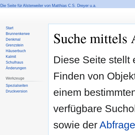
Die Seite für Alsterweiler von Matthias C.S. Dreyer u.a.
Start
Suche mittels 
Brunnenkerwe
Denkmal
Grenzstein
Häuserbuch
Zur
Zur
Diese Seite stellt
Kalmit
Navigation
Suche
Schulhaus
springen
springen
Änderungen
Finden von Objekte
Werkzeuge
Spezialseiten
einem bestimmten
Druckversion
verfügbare Sucho
sowie der
Abfrage