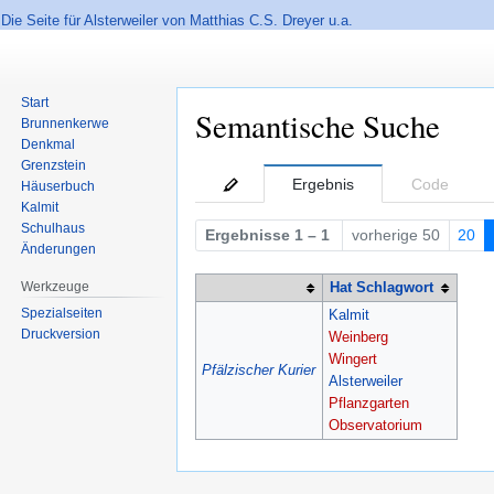
Die Seite für Alsterweiler von Matthias C.S. Dreyer u.a.
Start
Semantische Suche
Brunnenkerwe
Denkmal
Grenzstein
Zur
Zur
Ergebnis
Code
Häuserbuch
Navigation
Suche
Kalmit
springen
springen
Schulhaus
Ergebnisse 1 – 1
vorherige 50
20
Änderungen
Werkzeuge
Hat Schlagwort
Spezialseiten
Kalmit
Druckversion
Weinberg
Wingert
Pfälzischer Kurier
Alsterweiler
Pflanzgarten
Observatorium