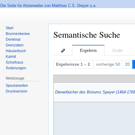
Die Seite für Alsterweiler von Matthias C.S. Dreyer u.a.
Start
Semantische Suche
Brunnenkerwe
Denkmal
Grenzstein
Zur
Zur
Ergebnis
Code
Häuserbuch
Navigation
Suche
Kalmit
springen
springen
Schulhaus
Ergebnisse 1 – 2
vorherige 50
20
Änderungen
Werkzeuge
Spezialseiten
Druckversion
Dienerbücher des Bistums Speyer (1464-1768