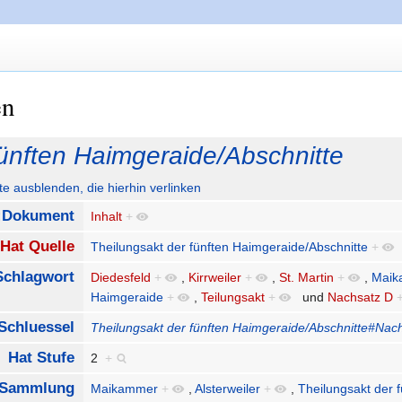
en
fünften Haimgeraide/Abschnitte
ute ausblenden, die hierhin verlinken
:Dokument
Inhalt
+
Hat Quelle
Theilungsakt der fünften Haimgeraide/Abschnitte
+
Schlagwort
Diedesfeld
+
,
Kirrweiler
+
,
St. Martin
+
,
Maik
Haimgeraide
+
,
Teilungsakt
+
und
Nachsatz D
Schluessel
Theilungsakt der fünften Haimgeraide/Abschnitte#Nac
Hat Stufe
2
+
t Sammlung
Maikammer
+
,
Alsterweiler
+
,
Theilungsakt der 