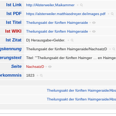
Ist Link
http://Alsterweiler,Maikammer
+
Ist PDF
https://alsterweiler.matthiasdreyer.de/images.pdf
+
Ist Titel
Theilungsakt der fünften Haimgeraide
+
Ist WIKI
Theilungsakt der fünften Haimgeraide
+
Ist Zitat
D) Herausgabe=Gelder.
+
ngskennung
Theilungsakt der fünften Haimgeraide/NachsatzD
+
erungstext
Titel: '''Theilungsakt der fünften Haimger
…
en Haimge
Seite
NachsatzD
+
orkommnis
1823
+
Theilungsakt der fünften Haimgeraide/Abs
Theilungsakt der fünften Haimgeraide/Abs