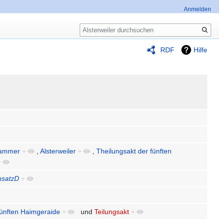
Anmelden
Suche
RDF
Hilfe
ammer
+
,
Alsterweiler
+
,
Theilungsakt der fünften
+
hsatzD
+
fünften Haimgeraide
+
und
Teilungsakt
+