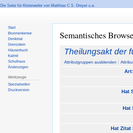
Die Seite für Alsterweiler von Matthias C.S. Dreyer u.a.
Start
Semantisches Brows
Brunnenkerwe
Denkmal
Grenzstein
Zur
Zur
Theilungsakt der 
Häuserbuch
Navigation
Suche
Kalmit
springen
springen
Schulhaus
Attributgruppen ausblenden
Attrib
Änderungen
Art
Werkzeuge
Spezialseiten
Druckversion
Hat 
Hat 
Hat Zita