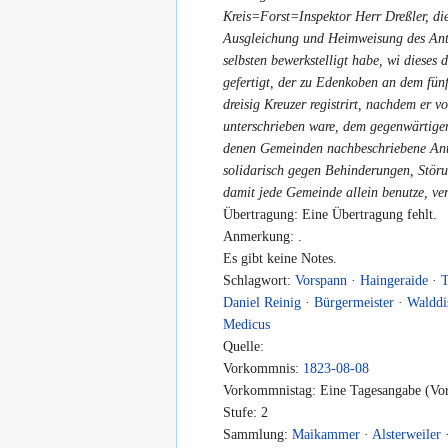
Kreis=Forst=Inspektor Herr Dreßler, d
Ausgleichung und Heimweisung des Anth
selbsten bewerkstelligt habe, wi diese
gefertigt, der zu Edenkoben an dem fünf
dreisig Kreuzer registrirt, nachdem er 
unterschrieben ware, dem gegenwärtige
denen Gemeinden nachbeschriebene Anthe
solidarisch gegen Behinderungen, Störu
damit jede Gemeinde allein benutze, ve
Übertragung: Eine Übertragung fehlt.
Anmerkung: .
Es gibt keine Notes.
Schlagwort:
Vorspann
·
Haingeraide
·
T
Daniel Reinig
·
Bürgermeister
·
Walddis
Medicus
Quelle:
Vorkommnis:
1823-08-08
Vorkommnistag: Eine Tagesangabe (Vor
Stufe: 2
Sammlung:
Maikammer
·
Alsterweiler