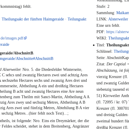
Vorkommnistag: Ein
kommnistag) fehlt.
Stufe: 2
Sammlung:
Maika
·
Theilungsakt der fünften Haimgeraide
·
Teilungsakt
LINK:
Alsterweiler
Eine urn fehlt.
PDF:
https://alster
r.de/images.pdf
WIKI:
Theilungsakt
eraide
Titel:
Theilungsakt
Schlüssel:
Theilung
geraide/AbschnittB
.
Seite: AbschnittKap
imgeraide/Abschnitte#AbschnittB
Zitat:
Der Captial 
Alserweiler.
Nro. 5. die Diedesfelder Winterseite,
Abschätzung, ist fo
C C sehcs und zwanzig Hectares zwei und achtzig Ares
vierzig Kreuzer (fl.
A sechszehn Hectares sechs und zwanzig Ares drei und
und zwanzig Gulden 
Sommerseite, Abtheilung A ein und dreißzig Hectares
siebenzig tausend e
theilung B acht und zwanzig Hectares eine Are neun
51) Kirrweiler Anth
eitenberg zum Theilm mit Sanct-Martin, Abtheilung A A
(fl. 72095 / kr. 07
anzig Ares zwey und sechszig Metres, Abtheilung A B
rzig Ares zwei und fünfzig Metres, Abtehilung B A vier
Kreuzer (fl. 300701
 sechzig Metres...(hier fehlt noch Text)...;
und dreisig Gulden d
heils, ist folgende: Nro. Eins ein Dreymärker, der die
zweimal hundert fün
Feldes scheidet, stehet in dem Breitenberg, Angränzer
dreißig Kreuzer (fl