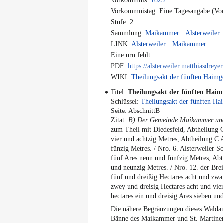
Vorkommnis:
1823
Vorkommnistag: Eine Tagesangabe (Vor
Stufe: 2
Sammlung:
Maikammer
·
Alsterweiler
LINK:
Alsterweiler
·
Maikammer
Eine urn fehlt.
PDF:
https://alsterweiler.matthiasdreye
WIKI:
Theilungsakt der fünften Haimg
Titel:
Theilungsakt der fünften Haim
Schlüssel:
Theilungsakt der fünften Ha
Seite: AbschnittB
Zitat:
B) Der Gemeinde Maikammer und 
zum Theil mit Diedesfeld, Abtheilung 
vier und achtzig Metres, Abtheilung C 
fünzig Metres. / Nro. 6. Alsterweiler 
fünf Ares neun und fünfzig Metres, Ab
und neunzig Metres. / Nro. 12. der Br
fünf und dreißig Hectares acht und zw
zwey und dreisig Hectares acht und vie
hectares ein und dreisig Ares sieben und
Die nähere Begränzungen dieses Waldant
Bänne des Maikammer und St. Martiner 