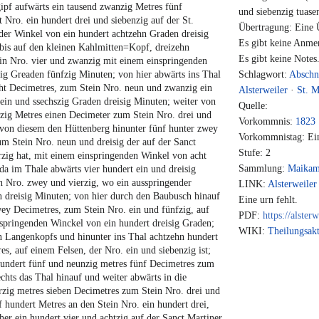
ipf aufwärts ein tausend zwanzig Metres fünf
und siebenzig tuase
 Nro. ein hundert drei und siebenzig auf der St.
Übertragung: Eine Ü
der Winkel von ein hundert achtzehn Graden dreisig
Es gibt keine Anme
 bis auf den kleinen Kahlmitten=Kopf, dreizehn
Es gibt keine Notes
ein Nro. vier und zwanzig mit einem einspringenden
ig Greaden fünfzig Minuten; von hier abwärts ins Thal
Schlagwort:
Abschn
cht Decimetres, zum Stein Nro. neun und zwanzig ein
Alsterweiler
·
St. M
ein und ssechszig Graden dreisig Minuten; weiter von
Quelle:
htzig Metres einen Decimeter zum Stein Nro. drei und
Vorkommnis:
1823
 von diesem den Hüttenberg hinunter fünf hunter zwey
Vorkommnistag: Ein
um Stein Nro. neun und dreisig der auf der Sanct
Stufe: 2
erzig hat, mit einem einspringenden Winkel von acht
Sammlung:
Maika
a im Thale abwärts vier hundert ein und dreisig
in Nro. zwey und vierzig, wo ein ausspringender
LINK:
Alsterweiler
n dreisig Minuten; von hier durch den Baubusch hinauf
Eine urn fehlt.
ey Decimetres, zum Stein Nro. ein und fünfzig, auf
PDF:
https://alster
springenden Winckel von ein hundert dreisig Graden;
WIKI:
Theilungsakt
n Langenkopfs und hinunter ins Thal achtzehn hundert
s, auf einem Felsen, der Nro. ein und siebenzig ist;
hundert fünf und neunzig metres fünf Decimetres zum
echts das Thal hinauf und weiter abwärts in die
rzig metres sieben Decimetres zum Stein Nro. drei und
 hundert Metres an den Stein Nro. ein hundert drei,
r ein hundert vier und achtzig auf der Sanct Martiner