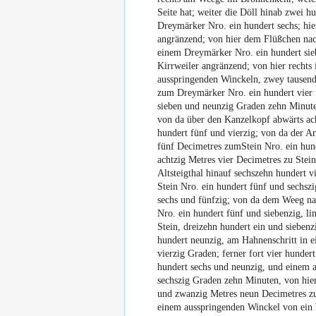
Seite hat; weiter die Döll hinab zwei 
Dreymärker Nro. ein hundert sechs; hie
angränzend; von hier dem Flüßchen nach
einem Dreymärker Nro. ein hundert sieb
Kirrweiler angränzend; von hier rechts
ausspringenden Winckeln, zwey tausend 
zum Dreymärker Nro. ein hundert vier 
sieben und neunzig Graden zehn Minute
von da über den Kanzelkopf abwärts ac
hundert fünf und vierzig; von da der A
fünf Decimetres zumStein Nro. ein hunde
achtzig Metres vier Decimetres zu Stein
Altsteigthal hinauf sechszehn hundert v
Stein Nro. ein hundert fünf und sechsz
sechs und fünfzig; von da dem Weeg na
Nro. ein hundert fünf und siebenzig, l
Stein, dreizehn hundert ein und sieben
hundert neunzig, am Hahnenschritt in 
vierzig Graden; ferner fort vier hunder
hundert sechs und neunzig, und einem 
sechszig Graden zehn Minuten, von hie
und zwanzig Metres neun Decimetres 
einem ausspringenden Winckel von ein h