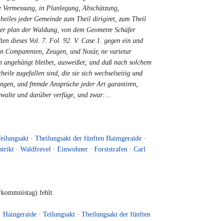
ie Vermessung, in Planlegung, Abschätzung,
eiles jeder Gemeinde zum Theil dirigiret, zum Theil
s der plan der Waldung, von dem Geometre Schäfer
ten dieses Vol. 7. Fol. 92. V. Case 1. gegen ein und
von Comparenten, Zeugen, und Notär, ne varietur
n angehängt bleibet, ausweißet; und daß nach solchem
ile zugefallen sind, die sie sich wechselseitig und
ngen, und fremde Ansprüche jeder Art garantiren,
rwalte und darüber verfüge, und zwar:...
eilungsakt
·
Theilungsakt der fünften Haimgeraide
·
trikt
·
Waldfrevel
·
Einwohner
·
Forststrafen
·
Carl
kommnistag) fehlt.
·
Haingeraide
·
Teilungsakt
·
Theilungsakt der fünften