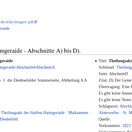
r.de/wiki/images/.pdf
eraide
mgeraide - Abschnitte A) bis D).
geraide
.
Titel:
Theilungsakt
imgeraide/Abschnitte#AbschnittA
Schlüssel:
Theilung
Seite: AbschnittD
. 1. die Diedesefelder Sommerseite, Abtheilung A A
Zitat:
D) Der Gemein
Übertragung: Eine Ü
Es gibt keine Anme
Es gibt keine Notes
Schlagwort:
Abschn
·
Theilungsakt der fünften Haimgeraide
·
Maikammer
·
Alsterweiler
·
St. M
·
Diedesfeld
Quelle:
Vorkommnis:
1823