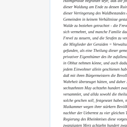
Haimgeraide begränzet seye; daß die j
dieser Waldung am Ende zu dessen Ruin
dieser Verringerung des Waldbestande
Gemeinden in keinem Verhältnisse gesta
Walde zu beziehen getrachtet - die Fre
sich vermehret, und manche Familie da
Frevel zu steuern, und die Strafen zu 
die Mitglieder der Geraiden = Verwaltu
gefunden, als eine Theilung dieser ge
privativer Eigenthümer des ihr zufallen
in Obhut nehmen könne, und auch dadurc
jedem Einwohner allein geschienen hab
daß mit ihren Bürgermeistern die Bevol
Wahrheit überzeuget hätten, und dahe
sechszehnten May achtzehn hundert zw
versammlet, und allda sowohl die theilu
solche geschen soll, festgesezet haben
Maikammer wegen ihrer stärkern Bevölk
nachher der Ueberrest zu vier gleichen 
Regierung des Rheinkreises diese vorg
zwanzigsten Merz achtzehn hundert zwa