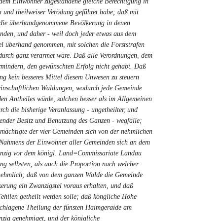
edem Einwohner zugestandene gleiche Berechtigung in
 und theilweiser Verödung geführet habe; daß mit
s die überhandgenommene Bevölkerung in denen
nden, und daher - weil doch jeder etwas aus dem
vel überhand genommen, mit solchen die Forststrafen
durch ganz verarmet wäre. Daß alle Verordnungen, dem
vermindern, den gewünschten Erfolg nicht gehabt. Daß
ng kein besseres Mittel diesem Unwesen zu steuern
meinschaftlichen Waldungen, wodurch jede Gemeinde
den Antheiles würde, solchen besser als im Allgemeinen
h die bisherige Veranlassung - ungetheilter, und
ender Besitz und Benutzung des Ganzen - wegfälle;
lmächtigte der vier Gemeinden sich von der nehmlichen
r Nahmens der Einwohner aller Gemeinden sich an dem
anzig vor dem königl. Land=Commissariate Landau
ng selbsten, als auch die Proportion nach welcher
, nehmlich; daß von dem ganzen Walde die Gemeinde
erung ein Zwanzigstel voraus erhalten, und daß
Tehilen getheilt werden solle; daß köngliche Hohe
eschlagene Theilung der fünsten Haimgeraide am
nzig genehmiget, und der königliche