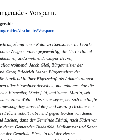
imgeraide - Vorspann.
geraide
.
imgeraide/Abschnitte#Vorspann
edicus, königlichem Notär zu Edenkoben, im Bezirke
nnten Zeugen, waren gegenwärtig, die Herrn Daniel
aikammer, allda wohnend, Caspar Becker,
 allda wohnend, Jacob Gieß, Bürgermeister der
nd Georg Friedrich Seeber, Bürgermeister der
le handlend in ihrer Eigenschaft als Administratoren
en aller Einwohner derselben, und erklären: daß die
, Kirrweiler, Diedesfeld, und Sanct=Martin, seit
ümer eines Wald = Districtes seyen, der sich die fünfte
rmessung drey tausend drey und zwanzig Hectares ein
res Flächeninhalt habe, und gegen Norden von denen
 Lachen, dann der Gemeinde Eßthal, nach Süden von
von denen Gemeinden Diedesfeld, Maikammer und Sanct
nn der Gemeinde Elmstein und der vierten