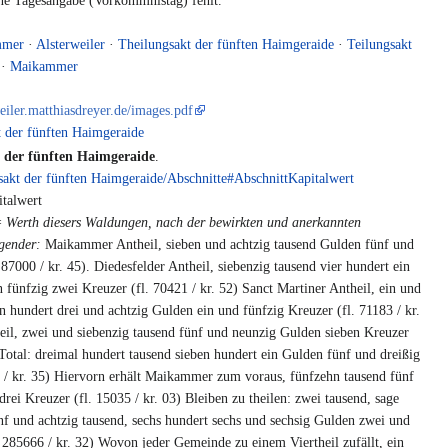
e Tagesangabe (Vorkommnistag) fehlt.
mmer
·
Alsterweiler
·
Theilungsakt der fünften Haimgeraide
·
Teilungsakt
·
Maikammer
weiler.matthiasdreyer.de/images.pdf
 der fünften Haimgeraide
 der fünften Haimgeraide
.
sakt der fünften Haimgeraide/Abschnitte#AbschnittKapitalwert
italwert
= Werth diesers Waldungen, nach der bewirkten und anerkannten
lgender:
Maikammer Antheil, sieben und achtzig tausend Gulden fünf und
 87000 / kr. 45). Diedesfelder Antheil, siebenzig tausend vier hundert ein
fünfzig zwei Kreuzer (fl. 70421 / kr. 52) Sanct Martiner Antheil, ein und
in hundert drei und achtzig Gulden ein und fünfzig Kreuzer (fl. 71183 / kr.
eil, zwei und siebenzig tausend fünf und neunzig Gulden sieben Kreuzer
) Total: dreimal hundert tausend sieben hundert ein Gulden fünf und dreißig
 / kr. 35) Hiervorn erhält Maikammer zum voraus, fünfzehn tausend fünf
rei Kreuzer (fl. 15035 / kr. 03) Bleiben zu theilen: zwei tausend, sage
f und achtzig tausend, sechs hundert sechs und sechsig Gulden zwei und
. 285666 / kr. 32) Wovon jeder Gemeinde zu einem Viertheil zufällt, ein