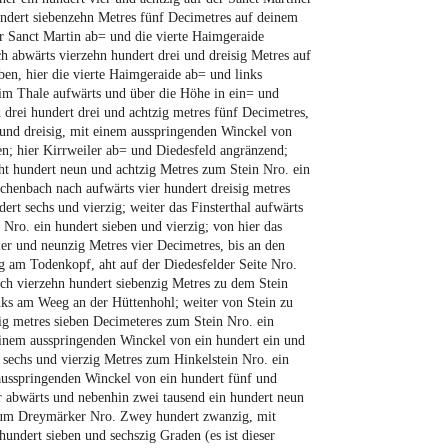
hundert siebenzehn Metres fünf Decimetres auf deinem
r Sanct Martin ab= und die vierte Haimgeraide
 abwärts vierzehn hundert drei und dreisig Metres auf
en, hier die vierte Haimgeraide ab= und links
 im Thale aufwärts und über die Höhe in ein= und
drei hundert drei und achtzig metres fünf Decimetres,
und dreisig, mit einem ausspringenden Winckel von
n; hier Kirrweiler ab= und Diedesfeld angränzend;
ht hundert neun und achtzig Metres zum Stein Nro. ein
rchenbach nach aufwärts vier hundert dreisig metres
rt sechs und vierzig; weiter das Finsterthal aufwärts
 Nro. ein hundert sieben und vierzig; von hier das
ier und neunzig Metres vier Decimetres, bis an den
ig am Todenkopf, aht auf der Diedesfelder Seite Nro.
ch vierzehn hundert siebenzig Metres zu dem Stein
inks am Weeg an der Hüttenhohl; weiter von Stein zu
zig metres sieben Decimeteres zum Stein Nro. ein
einem ausspringenden Winckel von ein hundert ein und
t sechs und vierzig Metres zum Hinkelstein Nro. ein
ausspringenden Winckel von ein hundert fünf und
r abwärts und nebenhin zwei tausend ein hundert neun
zum Dreymärker Nro. Zwey hundert zwanzig, mit
undert sieben und sechszig Graden (es ist dieser