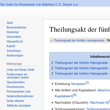
Die Seite für Alsterweiler von Matthias C.S. Dreyer u.a.
Start
Theilungsakt der fün
Brunnenkerwe
Denkmal
Grenzstein
Zur
Zur
⇽
Theilungsakt der fünften Haimgeraide
·
Th
Häuserbuch
Navigation
Suche
Kalmit
springen
springen
Schulhaus
Änderungen
Inhaltsverze
1
Theilungsakt der fünften Haimgeraide 
Werkzeuge
2
Theilungsakt der fünften Haimgeraide -
Links auf diese Seite
3
Theilungsakt der fünften Haimgeraide 
Änderungen an
verlinkten Seiten
Spezialseiten
1
Einleitung:
Vorspann
Druckversion
Alle Artikel und Kapitalwert:
Abschnit
Permanenter Link
6
Kapitalwert)
.
Seiten­informationen
Seite zitieren
Nachsätze (Clauseln):
Nachsatz A)
Attribute anzeigen
Schlussregelungen:
Schlussregelu