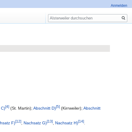
Anmelden
Suche
4
5
 C)
(St. Martin);
Abschnitt D)
(Kirrweiler);
Abschnitt
12
13
14
hsatz F)
,
Nachsatz G)
,
Nachsatz H)
.