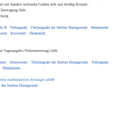
nd vier hundert sechszehn Gulden acht und dreißig Kreuzer...
bertragung fehlt.
rkung.
.
itt B
·
Teilungsakt
·
Theilungsakt der fünften Haimgeraide
·
Maikammer
·
artin
·
Kirrweiler
·
Diedesfeld
e Tagesangabe (Vorkommnistag) fehlt.
mmer
·
Alsterweiler
·
Theilungsakt der fünften Haimgeraide
·
Teilungsakt
·
Maikammer
weiler.matthiasdreyer.de/images.pdf
 der fünften Haimgeraide