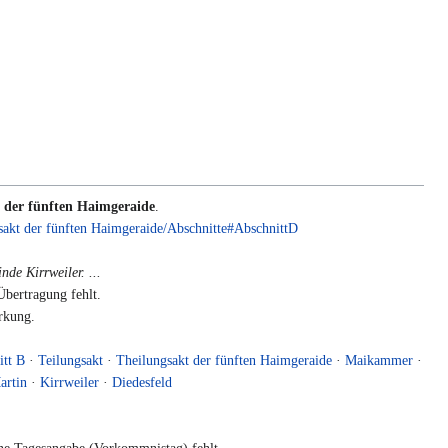
 der fünften Haimgeraide
.
sakt der fünften Haimgeraide/Abschnitte#AbschnittD
de Kirrweiler. ...
bertragung fehlt.
rkung.
.
itt B
·
Teilungsakt
·
Theilungsakt der fünften Haimgeraide
·
Maikammer
·
artin
·
Kirrweiler
·
Diedesfeld