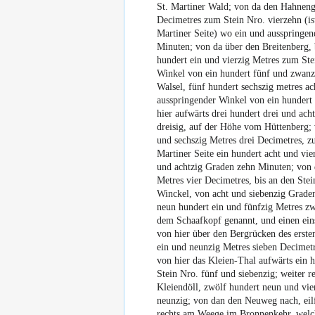
St. Martiner Wald; von da den Hahneng
Decimetres zum Stein Nro. vierzehn (ist
Martiner Seite) wo ein und ausspringen
Minuten; von da über den Breitenberg,
hundert ein und vierzig Metres zum St
Winkel von ein hundert fünf und zwanz
Walsel, fünf hundert sechszig metres a
ausspringender Winkel von ein hundert 
hier aufwärts drei hundert drei und ac
dreisig, auf der Höhe vom Hüttenberg;
und sechszig Metres drei Decimetres, z
Martiner Seite ein hundert acht und vi
und achtzig Graden zehn Minuten; von d
Metres vier Decimetres, bis an den Ste
Winckel, von acht und siebenzig Grade
neun hundert ein und fünfzig Metres zw
dem Schaafkopf genannt, und einen ein
von hier über den Bergrücken des erste
ein und neunzig Metres sieben Decimetre
von hier das Kleien-Thal aufwärts ein 
Stein Nro. fünf und siebenzig; weiter r
Kleiendöll, zwölf hundert neun und vie
neunzig; von dan den Neuweg nach, eilf
rechts am Weege im Bronnenkehr, welche