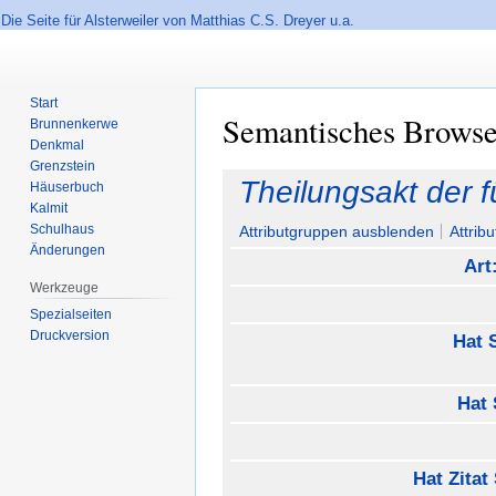
Die Seite für Alsterweiler von Matthias C.S. Dreyer u.a.
Start
Semantisches Brows
Brunnenkerwe
Denkmal
Grenzstein
Zur
Zur
Theilungsakt der 
Häuserbuch
Navigation
Suche
Kalmit
springen
springen
Schulhaus
Attributgruppen ausblenden
Attrib
Änderungen
Art
Werkzeuge
Spezialseiten
Druckversion
Hat 
Hat 
Hat Zita