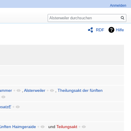
Anmelden
Suche
RDF
Hilfe
ammer
+
,
Alsterweiler
+
,
Theilungsakt der fünften
+
hsatzE
+
fünften Haimgeraide
+
und
Teilungsakt
+