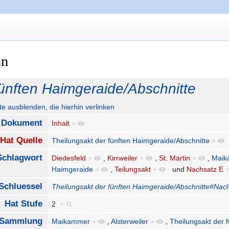
en
fünften Haimgeraide/Abschnitte
ute ausblenden, die hierhin verlinken
:Dokument
Inhalt
+
Hat Quelle
Theilungsakt der fünften Haimgeraide/Abschnitte
+
Schlagwort
Diedesfeld
+
,
Kirrweiler
+
,
St. Martin
+
,
Maik
Haimgeraide
+
,
Teilungsakt
+
und
Nachsatz E
Schluessel
Theilungsakt der fünften Haimgeraide/Abschnitte#Nac
Hat Stufe
2
+
t Sammlung
Maikammer
+
,
Alsterweiler
+
,
Theilungsakt der 