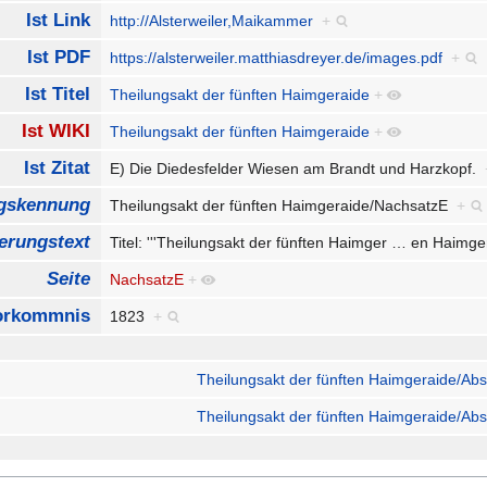
Ist Link
http://Alsterweiler,Maikammer
+
Ist PDF
https://alsterweiler.matthiasdreyer.de/images.pdf
+
Ist Titel
Theilungsakt der fünften Haimgeraide
+
Ist WIKI
Theilungsakt der fünften Haimgeraide
+
Ist Zitat
E) Die Diedesfelder Wiesen am Brandt und Harzkopf.
ngskennung
Theilungsakt der fünften Haimgeraide/NachsatzE
+
erungstext
Titel: '''Theilungsakt der fünften Haimger
…
en Haimge
Seite
NachsatzE
+
orkommnis
1823
+
Theilungsakt der fünften Haimgeraide/Abs
Theilungsakt der fünften Haimgeraide/Abs