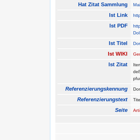
Hat Zitat Sammlung
Mai
Ist Link
htt
Ist PDF
htt
Dol
Ist Titel
Do
Ist WIKI
Gem
Ist Zitat
Ite
deß
pfu
Referenzierungskennung
Dor
Referenzierungstext
Tit
Seite
Art