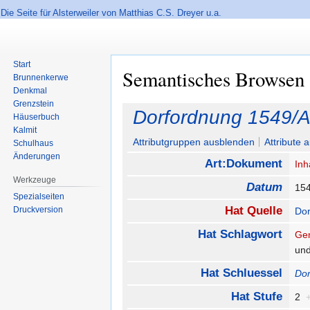
Die Seite für Alsterweiler von Matthias C.S. Dreyer u.a.
Start
Semantisches Browsen
Brunnenkerwe
Denkmal
Grenzstein
Zur
Zur
Dorfordnung 1549/Ar
Häuserbuch
Navigation
Suche
Kalmit
springen
springen
Attributgruppen ausblenden
Attribute 
Schulhaus
Änderungen
Art:Dokument
Inh
Werkzeuge
Datum
15
Spezialseiten
Hat Quelle
Druckversion
Dor
Hat Schlagwort
Ge
un
Hat Schluessel
Dor
Hat Stufe
2