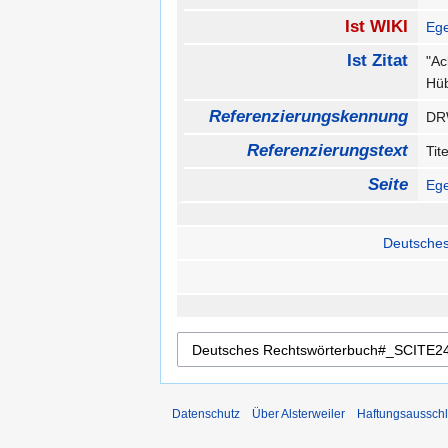
Ist WIKI
Ege
Ist Zitat
"Ac
Hüb
Referenzierungskennung
DR
Referenzierungstext
Tit
Seite
Ege
Deutsches
Datenschutz
Über Alsterweiler
Haftungsaussch