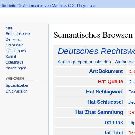
Die Seite für Alsterweiler von Matthias C.S. Dreyer u.a.
Start
Semantisches Browsen
Brunnenkerwe
Denkmal
Grenzstein
Zur
Zur
Deutsches Rechtsw
Häuserbuch
Navigation
Suche
Kalmit
springen
springen
Attributgruppen ausblenden
Attribute 
Schulhaus
Änderungen
Art:Dokument
Da
Werkzeuge
Hat Quelle
Deu
Spezialseiten
Hat Schlagwort
Druckversion
Ege
Hat Schluessel
Deu
Hat Zitat Sammlung
D
Ist Link
htt
Ist Titel
De