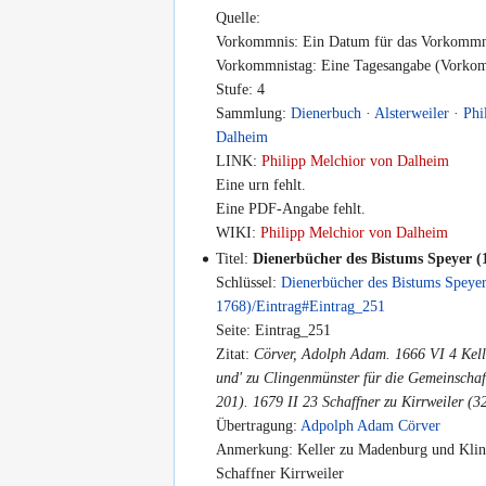
Quelle:
Vorkommnis: Ein Datum für das Vorkommni
Vorkommnistag: Eine Tagesangabe (Vorkomm
Stufe: 4
Sammlung:
Dienerbuch
·
Alsterweiler
·
Phi
Dalheim
LINK:
Philipp Melchior von Dalheim
Eine urn fehlt.
Eine PDF-Angabe fehlt.
WIKI:
Philipp Melchior von Dalheim
Titel:
Dienerbücher des Bistums Speyer (
Schlüssel:
Dienerbücher des Bistums Speye
1768)/Eintrag#Eintrag_251
Seite: Eintrag_251
Zitat:
Cörver, Adolph Adam. 1666 VI 4 Kel
und' zu Clingenmünster für die Gemeinscha
201). 1679 II 23 Schaffner zu Kirrweiler (3
Übertragung:
Adpolph Adam Cörver
Anmerkung: Keller zu Madenburg und Klin
Schaffner Kirrweiler