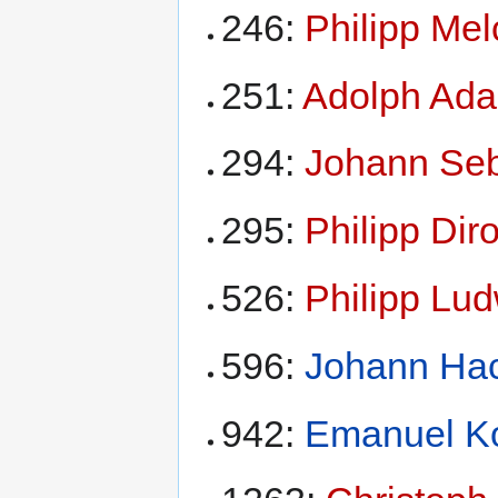
246:
Philipp Mel
251:
Adolph Ada
294:
Johann Seba
295:
Philipp Diro
526:
Philipp Lu
596:
Johann Ha
942:
Emanuel K