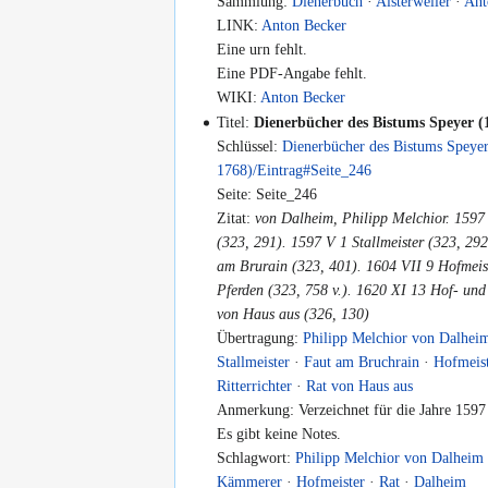
Sammlung:
Dienerbuch
·
Alsterweiler
·
Ant
LINK:
Anton Becker
Eine urn fehlt.
Eine PDF-Angabe fehlt.
WIKI:
Anton Becker
Titel:
Dienerbücher des Bistums Speyer (
Schlüssel:
Dienerbücher des Bistums Speye
1768)/Eintrag#Seite_246
Seite: Seite_246
Zitat:
von Dalheim, Philipp Melchior. 1597
(323, 291). 1597 V 1 Stallmeister (323, 292
am Brurain (323, 401). 1604 VII 9 Hofmeist
Pferden (323, 758 v.). 1620 XI 13 Hof- und 
von Haus aus (326, 130)
Übertragung:
Philipp Melchior von Dalhei
Stallmeister
·
Faut am Bruchrain
·
Hofmeis
Ritterrichter
·
Rat von Haus aus
Anmerkung: Verzeichnet für die Jahre 1597
Es gibt keine Notes.
Schlagwort:
Philipp Melchior von Dalheim
Kämmerer
·
Hofmeister
·
Rat
·
Dalheim