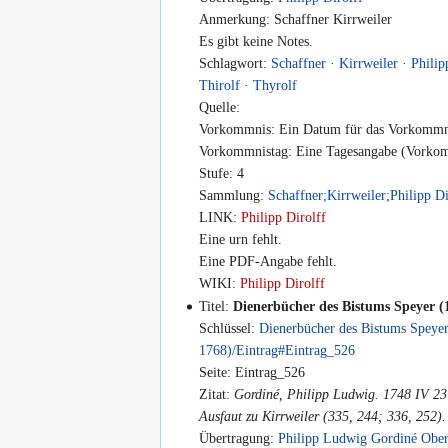
Anmerkung: Schaffner Kirrweiler
Es gibt keine Notes.
Schlagwort:
Schaffner
·
Kirrweiler
·
Philip
Thirolf
·
Thyrolf
Quelle:
Vorkommnis: Ein Datum für das Vorkommni
Vorkommnistag: Eine Tagesangabe (Vorkomm
Stufe: 4
Sammlung:
Schaffner;Kirrweiler;Philipp Di
LINK:
Philipp Dirolff
Eine urn fehlt.
Eine PDF-Angabe fehlt.
WIKI:
Philipp Dirolff
Titel:
Dienerbücher des Bistums Speyer (
Schlüssel:
Dienerbücher des Bistums Speye
1768)/Eintrag#Eintrag_526
Seite: Eintrag_526
Zitat:
Gordiné, Philipp Ludwig. 1748 IV 2
Ausfaut zu Kirrweiler (335, 244; 336, 252).
Übertragung:
Philipp Ludwig Gordiné Ober