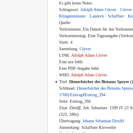
Es gibt keine Notes.
Schlagwort:
Adolph Adam Cörver
·
Cörver
Klingenmünster
·
Landeck
·
Schaffner
·
Ki
Quelle:
Vorkommnis: Ein Datum für das Vorkommni
Vorkommnistag: Eine Tagesangabe (Vorkomm
Stufe: 4
Sammlung:
Cörver
LINK:
Adolph Adam Cörver
Eine urn fehlt.
Eine PDF-Angabe fehlt.
WIKI:
Adolph Adam Cörver
Titel:
Dienerbücher des Bistums Speyer (
Schlüssel:
Dienerbücher des Bistums Speye
1768)/Eintrag#Eintrag_294
Seite: Eintrag_294
Zitat:
Dirolff, Joh. Sebastian. 1589 IV 23 S
(323, 186v).
Übertragung:
Johann Sebastian Dirolff
Anmerkung: Schaffner Kirrweiler