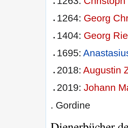
1263:
Christoph
1264:
Georg Chr
1404:
Georg Rie
1695:
Anastasiu
2018:
Augustin Z
2019:
Johann Ma
. Gordine
Dienerbücher d