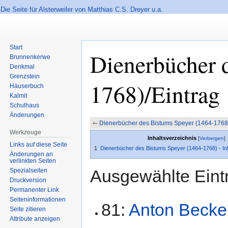
Die Seite für Alsterweiler von Matthias C.S. Dreyer u.a.
Start
Dienerbücher 
Brunnenkerwe
Denkmal
Grenzstein
1768)/Eintrag
Häuserbuch
Kalmit
Schulhaus
Änderungen
Zur
Zur
⇽
Dienerbücher des Bistums Speyer (1464-1768
Werkzeuge
Navigation
Suche
Inhaltsverzeichnis
springen
springen
Links auf diese Seite
1
Dienerbücher des Bistums Speyer (1464-1768) - Inha
Änderungen an
verlinkten Seiten
Ausgewählte Eint
Spezialseiten
Druckversion
Permanenter Link
Seiten­informationen
81:
Anton Becke
Seite zitieren
Attribute anzeigen