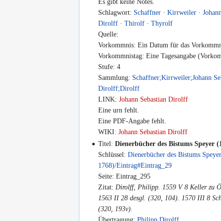
Es gibt keine Notes.
Schlagwort:
Schaffner
·
Kirrweiler
·
Johann
Dirolff
·
Thirolf
·
Thyrolf
Quelle:
Vorkommnis: Ein Datum für das Vorkommni
Vorkommnistag: Eine Tagesangabe (Vorkomm
Stufe: 4
Sammlung:
Schaffner;Kirrweiler;Johann Se
Dirolff;Dirolff
LINK:
Johann Sebastian Dirolff
Eine urn fehlt.
Eine PDF-Angabe fehlt.
WIKI:
Johann Sebastian Dirolff
Titel:
Dienerbücher des Bistums Speyer (
Schlüssel:
Dienerbücher des Bistums Speye
1768)/Eintrag#Eintrag_29
Seite: Eintrag_295
Zitat:
Dirolff, Philipp. 1559 V 8 Keller zu
1563 II 28 desgl. (320, 104). 1570 III 8 Sch
(320, 193v).
Übertragung:
Philipp Dirolff