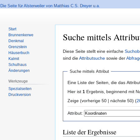
Die Seite für Alsterweiler von Matthias C.S. Dreyer u.a.
Start
Suche mittels Attribu
Brunnenkerwe
Denkmal
Grenzstein
Zur
Zur
Diese Seite stellt eine einfache
Suchob
Häuserbuch
Navigation
Suche
sind die
Attributsuche
sowie der
Abfrag
Kalmit
springen
springen
Schulhaus
Änderungen
Suche mittels Attribut
Werkzeuge
Eine Liste der Seiten, die das Attribut
Spezialseiten
Hier ist
1
Ergebnis, beginnend mit
Druckversion
Zeige (vorherige 50 | nächste 50) (
2
Attribut:
Liste der Ergebnisse