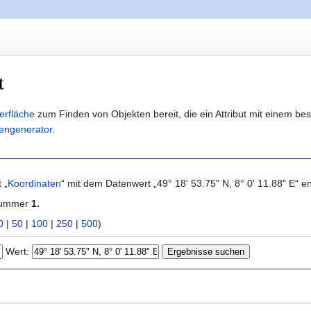
t
erfläche
zum Finden von Objekten bereit, die ein Attribut mit einem b
engenerator
.
 „
Koordinaten
“ mit dem Datenwert „49° 18' 53.75" N, 8° 0' 11.88" E“ en
 Nummer
1.
0
|
50
|
100
|
250
|
500
)
Wert: