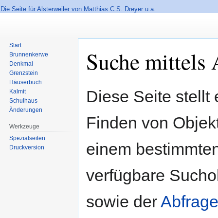
Die Seite für Alsterweiler von Matthias C.S. Dreyer u.a.
Start
Suche mittels 
Brunnenkerwe
Denkmal
Grenzstein
Häuserbuch
Zur
Zur
Diese Seite stellt
Kalmit
Navigation
Suche
Schulhaus
springen
springen
Änderungen
Finden von Objekte
Werkzeuge
Spezialseiten
einem bestimmten
Druckversion
verfügbare Sucho
sowie der
Abfrage