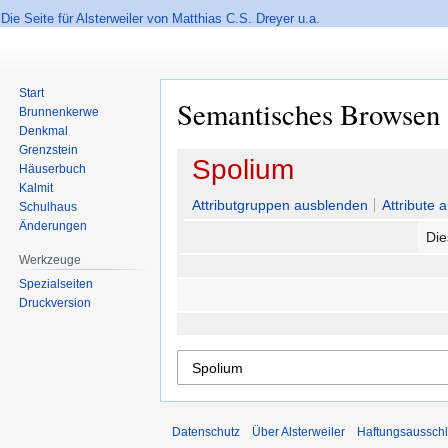
Die Seite für Alsterweiler von Matthias C.S. Dreyer u.a.
Start
Semantisches Browsen
Brunnenkerwe
Denkmal
Grenzstein
Zur
Zur
Spolium
Häuserbuch
Navigation
Suche
Kalmit
springen
springen
Attributgruppen ausblenden
Attribute 
Schulhaus
Änderungen
Die
Werkzeuge
Spezialseiten
Druckversion
Datenschutz
Über Alsterweiler
Haftungsaussch