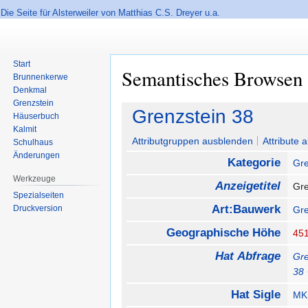
Die Seite für Alsterweiler von Matthias C.S. Dreyer u.a.
Start
Semantisches Browsen
Brunnenkerwe
Denkmal
Grenzstein
Zur
Zur
Grenzstein 38
Häuserbuch
Navigation
Suche
Kalmit
springen
springen
Attributgruppen ausblenden
Attribute 
Schulhaus
Änderungen
Kategorie
Gre
Werkzeuge
Anzeigetitel
Gr
Spezialseiten
Art:Bauwerk
Druckversion
Gre
Geographische Höhe
45
Hat Abfrage
Gre
38
Hat Sigle
MK