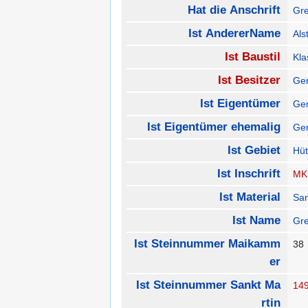
Hat die Anschrift
Gre
Ist AndererName
Als
Ist Baustil
Kla
Ist Besitzer
Ge
Ist Eigentümer
Ge
Ist Eigentümer ehemalig
Gem
Ist Gebiet
Hüt
Ist Inschrift
MK
Ist Material
San
Ist Name
Gre
Ist Steinnummer Maikamm
3
er
Ist Steinnummer Sankt Ma
14
rtin