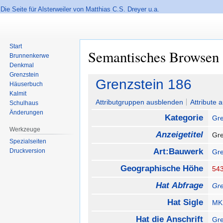
Die Seite für Alsterweiler von Matthias C.S. Dreyer u.a.
Start
Semantisches Browsen
Brunnenkerwe
Denkmal
Grenzstein
Zur
Zur
Grenzstein 186
Häuserbuch
Navigation
Suche
Kalmit
springen
springen
Attributgruppen ausblenden
Attribute 
Schulhaus
Änderungen
Kategorie
Gre
Werkzeuge
Anzeigetitel
Gr
Spezialseiten
Art:Bauwerk
Druckversion
Gre
Geographische Höhe
54
Hat Abfrage
Gre
Hat Sigle
MK
Hat die Anschrift
Gre