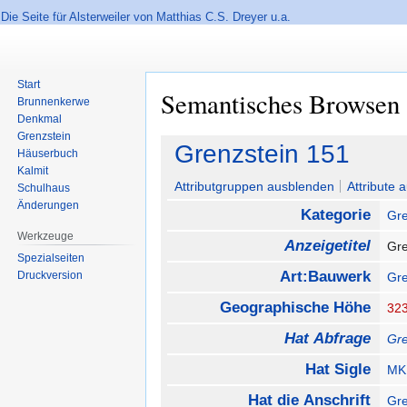
Die Seite für Alsterweiler von Matthias C.S. Dreyer u.a.
Start
Semantisches Browsen
Brunnenkerwe
Denkmal
Grenzstein
Zur
Zur
Grenzstein 151
Häuserbuch
Navigation
Suche
Kalmit
springen
springen
Attributgruppen ausblenden
Attribute 
Schulhaus
Änderungen
Kategorie
Gre
Werkzeuge
Anzeigetitel
Gr
Spezialseiten
Art:Bauwerk
Druckversion
Gre
Geographische Höhe
32
Hat Abfrage
Gre
Hat Sigle
MK
Hat die Anschrift
Gre