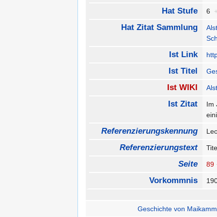
Hat Stufe
6
Hat Zitat Sammlung
Als
Sc
Ist Link
htt
Ist Titel
Ges
Ist WIKI
Als
Ist Zitat
Im 
ein
Referenzierungskennung
Leo
Referenzierungstext
Tit
Seite
89
Vorkommnis
19
Geschichte von Maikammer