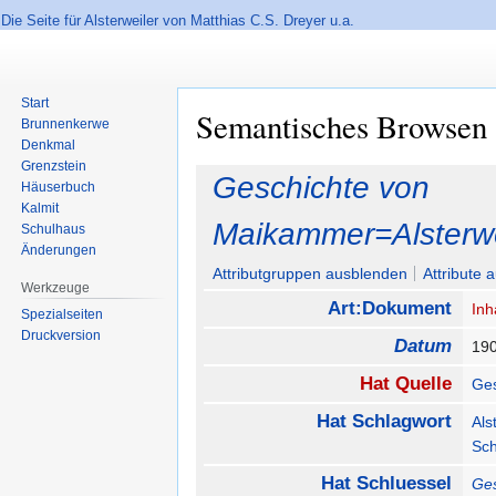
Die Seite für Alsterweiler von Matthias C.S. Dreyer u.a.
Start
Semantisches Browsen
Brunnenkerwe
Denkmal
Grenzstein
Zur
Zur
Geschichte von
Häuserbuch
Navigation
Suche
Kalmit
springen
springen
Maikammer=Alsterwei
Schulhaus
Änderungen
Attributgruppen ausblenden
Attribute 
Werkzeuge
Art:Dokument
Inh
Spezialseiten
Druckversion
Datum
19
Hat Quelle
Ges
Hat Schlagwort
Als
Sc
Hat Schluessel
Ges