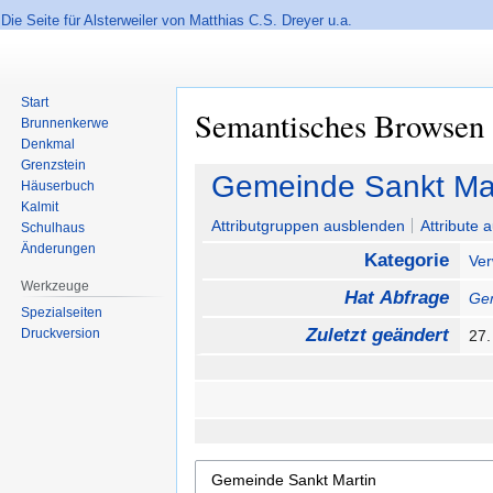
Die Seite für Alsterweiler von Matthias C.S. Dreyer u.a.
Start
Semantisches Browsen
Brunnenkerwe
Denkmal
Grenzstein
Zur
Zur
Gemeinde Sankt Mar
Häuserbuch
Navigation
Suche
Kalmit
springen
springen
Attributgruppen ausblenden
Attribute 
Schulhaus
Änderungen
Kategorie
Ver
Werkzeuge
Hat Abfrage
Gem
Spezialseiten
Zuletzt geändert
Druckversion
27.