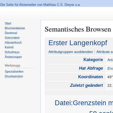
Die Seite für Alsterweiler von Matthias C.S. Dreyer u.a.
Start
Semantisches Browsen
Brunnenkerwe
Denkmal
Grenzstein
Zur
Zur
Erster Langenkopf
Häuserbuch
Navigation
Suche
Kalmit
springen
springen
Attributgruppen ausblenden
Attribute 
Schulhaus
Änderungen
Kategorie
Art
Werkzeuge
Hat Abfrage
Ers
Spezialseiten
Koordinaten
Druckversion
49°
Zuletzt geändert
22.
Datei:Grenzstein m