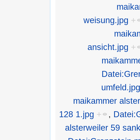
maika
weisung.jpg
+
maikam
ansicht.jpg
+
maikammer
Datei:Gre
umfeld.jp
maikammer alster
128 1.jpg
+
,
Datei:
alsterweiler 59 sank