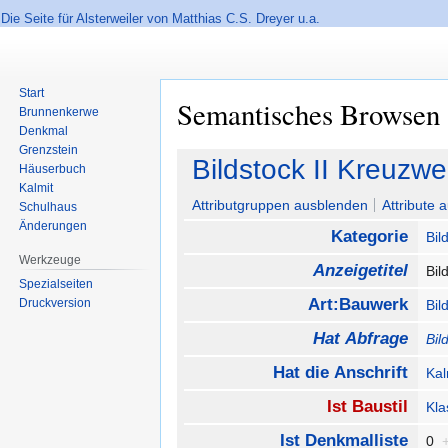
Die Seite für Alsterweiler von Matthias C.S. Dreyer u.a.
Start
Semantisches Browsen
Brunnenkerwe
Denkmal
Grenzstein
Zur
Zur
Bildstock II Kreuzw
Häuserbuch
Navigation
Suche
Kalmit
springen
springen
Attributgruppen ausblenden
Attribute 
Schulhaus
Änderungen
Kategorie
Bil
Werkzeuge
Anzeigetitel
Bil
Spezialseiten
Art:Bauwerk
Druckversion
Bil
Hat Abfrage
Bil
Hat die Anschrift
Kal
Ist Baustil
Kla
Ist Denkmalliste
0