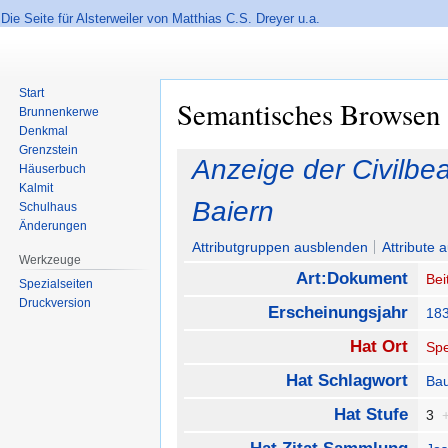
Die Seite für Alsterweiler von Matthias C.S. Dreyer u.a.
Start
Semantisches Browsen
Brunnenkerwe
Denkmal
Grenzstein
Zur
Zur
Anzeige der Civilbe
Häuserbuch
Navigation
Suche
Kalmit
springen
springen
Baiern
Schulhaus
Änderungen
Attributgruppen ausblenden
Attribute 
Werkzeuge
Art:Dokument
Bei
Spezialseiten
Druckversion
Erscheinungsjahr
18
Hat Ort
Sp
Hat Schlagwort
Ba
Hat Stufe
3