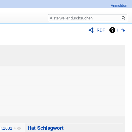
Anmelden
Suche
RDF
Hilfe
Hat Schlagwort
r.1631
+