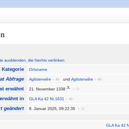
en
ute ausblenden, die hierhin verlinken
Kategorie
Ortsname
at Abfrage
Aglisterwilre
+
und
Aglisterwilre
+
JL
Ist erwähnt
21. November 1338
+
 erwähnt in
GLA Ka 42 Nr.1631
+
zt geändert
8. Januar 2025, 09:22:35
+
GLA Ka 42 N