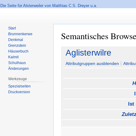
Die Seite für Alsterweiler von Matthias C.S. Dreyer u.a.
Start
Semantisches Brows
Brunnenkerwe
Denkmal
Grenzstein
Zur
Zur
Aglisterwilre
Häuserbuch
Navigation
Suche
Kalmit
springen
springen
Schulhaus
Attributgruppen ausblenden
Attrib
Änderungen
Werkzeuge
H
Spezialseiten
Druckversion
Ist
Zulet