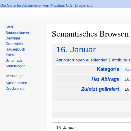
Die Seite für Alsterweiler von Matthias C.S. Dreyer u.a.
Start
Semantisches Browsen
Brunnenkerwe
Denkmal
Grenzstein
Zur
Zur
16. Januar
Häuserbuch
Navigation
Suche
Kalmit
springen
springen
Attributgruppen ausblenden
Attribute 
Schulhaus
Änderungen
Kategorie
Kal
Werkzeuge
Hat Abfrage
16.
Spezialseiten
Zuletzt geändert
Druckversion
16.