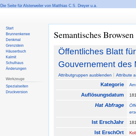
Die Seite für Alsterweiler von Matthias C.S. Dreyer u.a.
Start
Semantisches Browsen
Brunnenkerwe
Denkmal
Grenzstein
Zur
Zur
Öffentliches Blatt f
Häuserbuch
Navigation
Suche
Kalmit
springen
springen
Gouvernement des M
Schulhaus
Änderungen
Attributgruppen ausblenden
Attribute 
Werkzeuge
Kategorie
Amt
Spezialseiten
Druckversion
Auflösungsdatum
18
Hat Abfrage
Öff
er
Ist ErschJahr
18
Ist ErschOrt
Ko