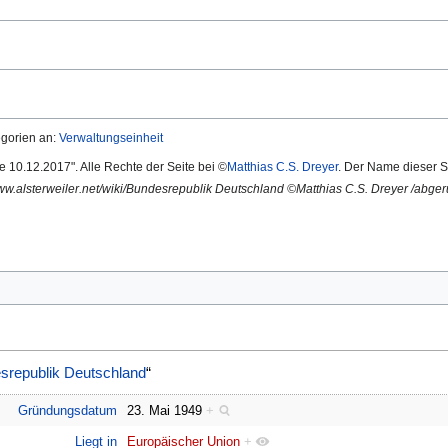
egorien an:
Verwaltungseinheit
te 10.12.2017". Alle Rechte der Seite bei ©
Matthias C.S. Dreyer
. Der Name dieser Se
www.alsterweiler.net/wiki/Bundesrepublik Deutschland ©Matthias C.S. Dreyer /abge
srepublik Deutschland
“
Gründungsdatum
23. Mai 1949
+
Liegt in
Europäischer Union
+