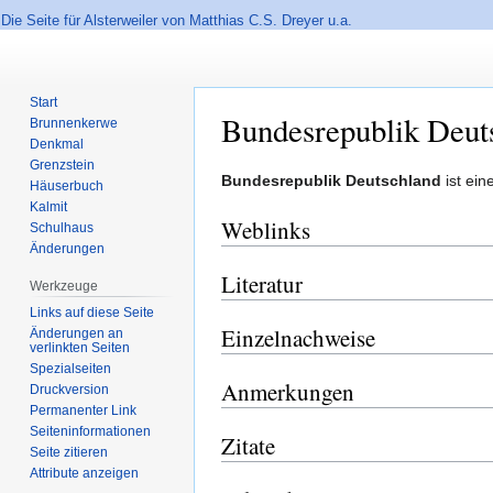
Die Seite für Alsterweiler von Matthias C.S. Dreyer u.a.
Start
Bundesrepublik Deut
Brunnenkerwe
Denkmal
Grenzstein
Zur
Zur
Bundesrepublik Deutschland
ist ein
Häuserbuch
Navigation
Suche
Kalmit
Weblinks
springen
springen
Schulhaus
Änderungen
Literatur
Werkzeuge
Links auf diese Seite
Einzelnachweise
Änderungen an
verlinkten Seiten
Spezialseiten
Anmerkungen
Druckversion
Permanenter Link
Seiten­informationen
Zitate
Seite zitieren
Attribute anzeigen