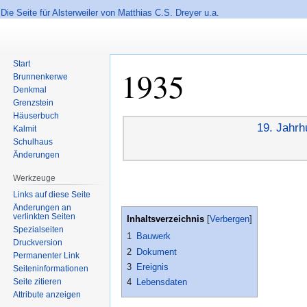
Die Seite für Alsterweiler von Matthias C.S. Dreyer u.a.
Start
1935
Brunnenkerwe
Denkmal
Grenzstein
Häuserbuch
Zur
Zur
19. Jahrh
Kalmit
Navigation
Suche
Schulhaus
springen
springen
Änderungen
Werkzeuge
Links auf diese Seite
Änderungen an
verlinkten Seiten
Inhaltsverzeichnis
Spezialseiten
1
Bauwerk
Druckversion
2
Dokument
Permanenter Link
3
Ereignis
Seiten­informationen
Seite zitieren
4
Lebensdaten
Attribute anzeigen