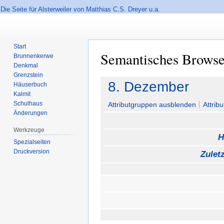
Die Seite für Alsterweiler von Matthias C.S. Dreyer u.a.
Start
Semantisches Brows
Brunnenkerwe
Denkmal
Grenzstein
Zur
Zur
8. Dezember
Häuserbuch
Navigation
Suche
Kalmit
springen
springen
Schulhaus
Attributgruppen ausblenden
Attrib
Änderungen
Werkzeuge
H
Spezialseiten
Druckversion
Zulet