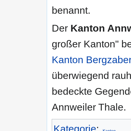
benannt.
Der
Kanton Annw
großer Kanton" be
Kanton Bergzabe
überwiegend rauh
bedeckte Gegende
Annweiler Thale.
Kategorie
:
Kanton