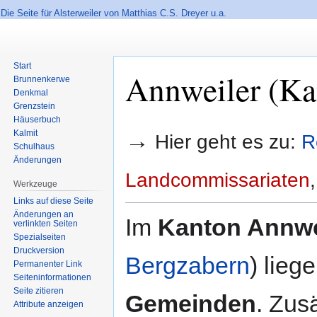
Die Seite für Alsterweiler von Matthias C.S. Dreyer u.a.
Start
Annweiler (Ka
Brunnenkerwe
Denkmal
Grenzstein
Häuserbuch
Zur
Zur
→
Kalmit
Hier geht es zu:
R
Navigation
Suche
Schulhaus
springen
springen
Änderungen
Landcommissariaten
Werkzeuge
Links auf diese Seite
Änderungen an
Im
Kanton Annwe
verlinkten Seiten
Spezialseiten
Druckversion
Bergzabern
) lieg
Permanenter Link
Seiten­informationen
Seite zitieren
Gemeinden
. Zus
Attribute anzeigen