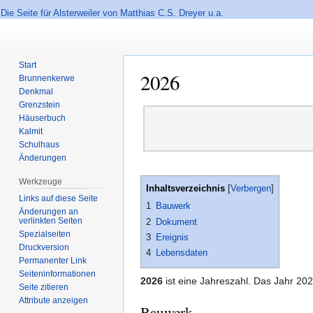
Die Seite für Alsterweiler von Matthias C.S. Dreyer u.a.
Start
2026
Brunnenkerwe
Denkmal
Grenzstein
Zur
Zur
Häuserbuch
Navigation
Suche
Kalmit
springen
springen
Schulhaus
Änderungen
Werkzeuge
Inhaltsverzeichnis
Links auf diese Seite
1
Bauwerk
Änderungen an
verlinkten Seiten
2
Dokument
Spezialseiten
3
Ereignis
Druckversion
4
Lebensdaten
Permanenter Link
Seiten­informationen
2026
ist eine Jahreszahl. Das Jahr 202
Seite zitieren
Attribute anzeigen
Bauwerk