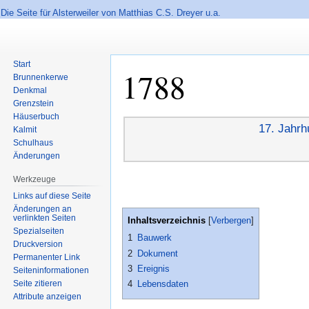
Die Seite für Alsterweiler von Matthias C.S. Dreyer u.a.
Start
1788
Brunnenkerwe
Denkmal
Grenzstein
Häuserbuch
Zur
Zur
17. Jahrh
Kalmit
Navigation
Suche
Schulhaus
springen
springen
Änderungen
Werkzeuge
Links auf diese Seite
Änderungen an
verlinkten Seiten
Inhaltsverzeichnis
Spezialseiten
1
Bauwerk
Druckversion
2
Dokument
Permanenter Link
3
Ereignis
Seiten­informationen
Seite zitieren
4
Lebensdaten
Attribute anzeigen