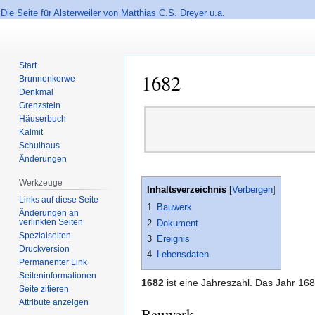
Die Seite für Alsterweiler von Matthias C.S. Dreyer u.a.
Start
1682
Brunnenkerwe
Denkmal
Grenzstein
Zur
Zur
Häuserbuch
Navigation
Suche
Kalmit
springen
springen
Schulhaus
Änderungen
Werkzeuge
Inhaltsverzeichnis
Links auf diese Seite
1
Bauwerk
Änderungen an
verlinkten Seiten
2
Dokument
Spezialseiten
3
Ereignis
Druckversion
4
Lebensdaten
Permanenter Link
Seiten­informationen
1682
ist eine Jahreszahl. Das Jahr 168
Seite zitieren
Attribute anzeigen
Bauwerk