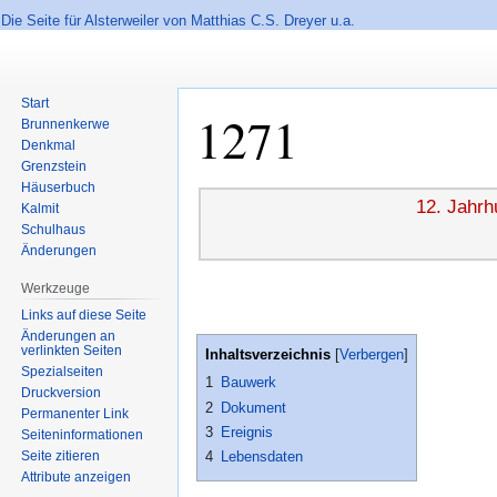
Die Seite für Alsterweiler von Matthias C.S. Dreyer u.a.
Start
1271
Brunnenkerwe
Denkmal
Grenzstein
Häuserbuch
Zur
Zur
12. Jahrh
Kalmit
Navigation
Suche
Schulhaus
springen
springen
Änderungen
Werkzeuge
Links auf diese Seite
Änderungen an
verlinkten Seiten
Inhaltsverzeichnis
Spezialseiten
1
Bauwerk
Druckversion
2
Dokument
Permanenter Link
3
Ereignis
Seiten­informationen
Seite zitieren
4
Lebensdaten
Attribute anzeigen